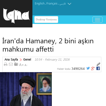
English
Français
.
.
فارسی
Desktop Versiyonu
باز
و
بسته
کردن
İran'da Hamaney, 2 bini aşkın
منو
mahkumu affetti
Ana Sayfa
Genel
10:54 - February 11, 2026
3490264
Haber kodu: