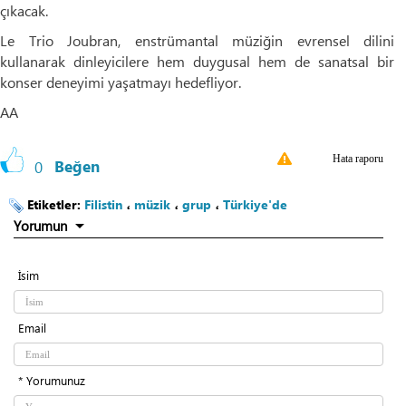
çıkacak.
Le Trio Joubran, enstrümantal müziğin evrensel dilini
kullanarak dinleyicilere hem duygusal hem de sanatsal bir
konser deneyimi yaşatmayı hedefliyor.
AA
Hata raporu
0
Beğen
Etiketler:
Filistin
،
müzik
،
grup
،
Türkiye'de
Yorumun
İsim
Email
* Yorumunuz