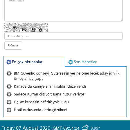
En çok okunanlar
Son Haberler
BM Güvenlik Konseyi, Guterres'in yerine önerilecek aday için ilk
ön oylamayı yaptı
Kanada'da camiye silahlı saldırı düzenlendi
Sadece Kur'an ciltliyor: Bana huzur veriyor
Üç kız kardeşin hafızlık yolculuğu
İsrail ordusunda derin çözülme!
Friday 07 August 2026
,
GMT-09:54:24
8.99°