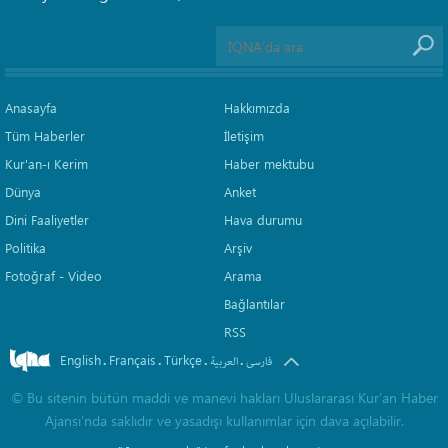
Anasayfa
Hakkımızda
Tüm Haberler
İletişim
Kur'an-ı Kerim
Haber mektubu
Dünya
Anket
Dini Faaliyetler
Hava durumu
Politika
Arşiv
Fotoğraf - Video
Arama
Bağlantılar
RSS
English
Français
Türkçe
.
.
.
.
فارسی
العربیة
©
Bu sitenin bütün maddi ve manevi hakları Uluslararası Kur’an Haber
Ajansı’nda saklıdır ve yasadışı kullanımlar için dava açılabilir.