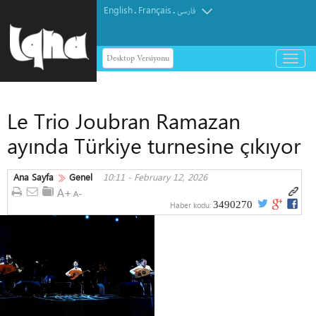
English
Français
.
.
فارسی
Desktop Versiyonu
باز
و
بسته
کردن
Le Trio Joubran Ramazan
منو
ayında Türkiye turnesine çıkıyor
Ana Sayfa
Genel
10:11 - February 12, 2026
3490270
Haber kodu: