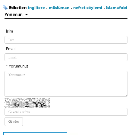
Etiketler:
ingiltere
،
müslüman
،
nefret söylemi
،
Islamafobi
Yorumun
İsim
Email
* Yorumunuz