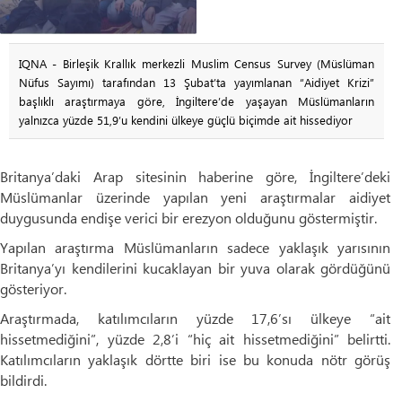
IQNA - Birleşik Krallık merkezli Muslim Census Survey (Müslüman
Nüfus Sayımı) tarafından 13 Şubat’ta yayımlanan “Aidiyet Krizi”
başlıklı araştırmaya göre, İngiltere’de yaşayan Müslümanların
yalnızca yüzde 51,9’u kendini ülkeye güçlü biçimde ait hissediyor
Britanya’daki Arap sitesinin haberine göre, İngiltere’deki
Müslümanlar üzerinde yapılan yeni araştırmalar aidiyet
duygusunda endişe verici bir erezyon olduğunu göstermiştir.
Yapılan araştırma Müslümanların sadece yaklaşık yarısının
Britanya’yı kendilerini kucaklayan bir yuva olarak gördüğünü
gösteriyor.
Araştırmada, katılımcıların yüzde 17,6’sı ülkeye “ait
hissetmediğini”, yüzde 2,8’i “hiç ait hissetmediğini” belirtti.
Katılımcıların yaklaşık dörtte biri ise bu konuda nötr görüş
bildirdi.