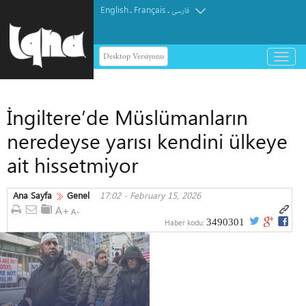
English
Français
.
.
فارسی
Desktop Versiyonu
باز
و
بسته
کردن
İngiltere’de Müslümanların
منو
neredeyse yarısı kendini ülkeye
ait hissetmiyor
Ana Sayfa
Genel
17:02 - February 15, 2026
3490301
Haber kodu: