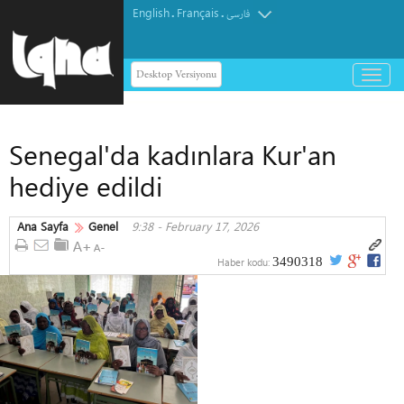
English
Français
.
.
فارسی
Desktop Versiyonu
باز
و
بسته
کردن
Senegal'da kadınlara Kur'an
منو
hediye edildi
Ana Sayfa
Genel
9:38 - February 17, 2026
3490318
Haber kodu: