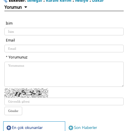
Etiketler:
senegal
،
Kuranı Kerim
،
hediye
،
Dakar
Yorumun
İsim
Email
* Yorumunuz
En çok okunanlar
Son Haberler