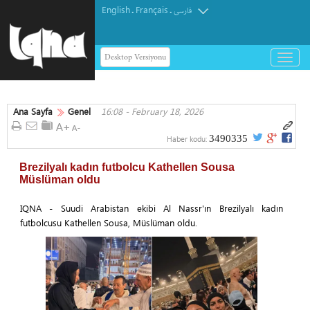
English
Français
.
.
فارسی
Desktop Versiyonu
باز
و
بسته
کردن
Ana Sayfa
Genel
16:08 - February 18, 2026
منو
3490335
Haber kodu:
Brezilyalı kadın futbolcu Kathellen Sousa
Müslüman oldu
IQNA - Suudi Arabistan ekibi Al Nassr'ın Brezilyalı kadın
futbolcusu Kathellen Sousa, Müslüman oldu.