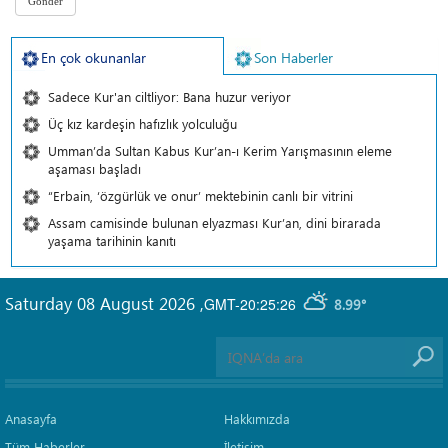
En çok okunanlar
Son Haberler
Sadece Kur'an ciltliyor: Bana huzur veriyor
Üç kız kardeşin hafızlık yolculuğu
Umman’da Sultan Kabus Kur’an-ı Kerim Yarışmasının eleme
aşaması başladı
“Erbain, ‘özgürlük ve onur’ mektebinin canlı bir vitrini
Assam camisinde bulunan elyazması Kur’an, dini birarada
yaşama tarihinin kanıtı
Saturday 08 August 2026
,
GMT-20:25:26
8.99°
Anasayfa
Hakkımızda
Tüm Haberler
İletişim