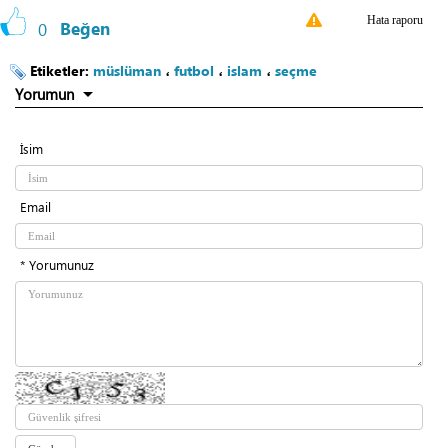
Hata raporu
0
Beğen
Etiketler:
müslüman
،
futbol
،
islam
،
seçme
Yorumun
İsim
Email
* Yorumunuz