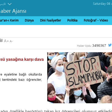
فارسی
Haber Ajansı
ur'an-ı Kerim
Dünya
Dini Faaliyetler
Politika
Fotoğraf - Video
3490367
Haber kodu:
üsü yasağına karşı dava
 eyaletine bağlı okullarda
kentindeki bazı öğrenciler,
sağın özellikle başörtüsü takan kız öğrencileri olumsuz etkiledi