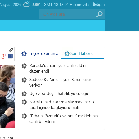
|
, Saturday 08 August 2026
GMT-18:13:01
İletişim
8.99°
Hakkımızda
En çok okunanlar
Son Haberler
Kanada'da camiye silahlı saldırı
düzenlendi
Sadece Kur'an ciltliyor: Bana huzur
veriyor
Üç kız kardeşin hafızlık yolculuğu
İslami Cihad: Gazze anlaşması her iki
taraf içinde bağlayıcı olmalı
“Erbain, ‘özgürlük ve onur’ mektebinin
canlı bir vitrini
ğini ve