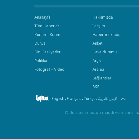
Anasayfa
Hakkımızda
Tüm Haberler
İletişim
Kur'an-ı Kerim
Haber mektubu
Dünya
Anket
Dini Faaliyetler
Hava durumu
Politika
Arşiv
Fotoğraf - Video
Arama
Bağlantılar
RSS
English
Français
Türkçe
.
.
.
.
فارسی
العربیة
©
Bu sitenin bütün maddi ve manevi hakla