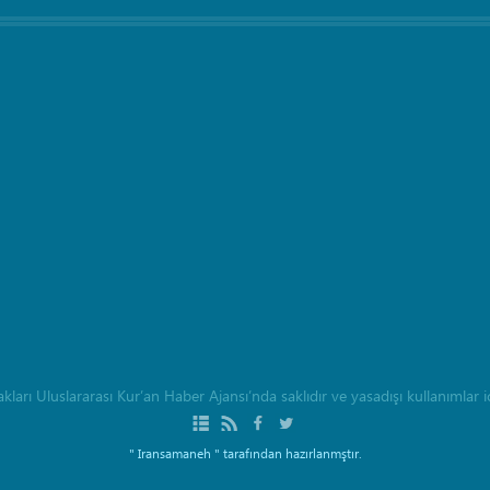
rı Uluslararası Kur’an Haber Ajansı’nda saklıdır ve yasadışı kullanımlar içi
" Iransamaneh "
tarafından hazırlanmştır.