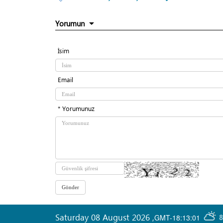
Yorumun
İsim
Email
* Yorumunuz
Saturday 08 August 2026
,
GMT-18:13:01
8