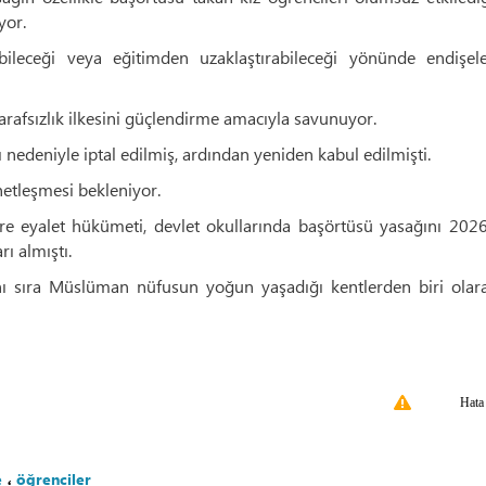
yor.
bileceği veya eğitimden uzaklaştırabileceği yönünde endişele
arafsızlık ilkesini güçlendirme amacıyla savunuyor.
edeniyle iptal edilmiş, ardından yeniden kabul edilmişti.
netleşmesi bekleniyor.
re eyalet hükümeti, devlet okullarında başörtüsü yasağını 202
ı almıştı.
anı sıra Müslüman nüfusun yoğun yaşadığı kentlerden biri olar
Hata
e
،
öğrenciler