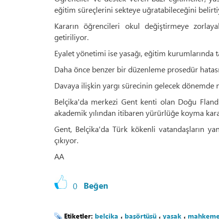
eğitim süreçlerini sekteye uğratabileceğini belirti
Kararın öğrencileri okul değiştirmeye zorlaya
getiriliyor.
Eyalet yönetimi ise yasağı, eğitim kurumlarında t
Daha önce benzer bir düzenleme prosedür hatası n
Davaya ilişkin yargı sürecinin gelecek dönemde 
Belçika'da merkezi Gent kenti olan Doğu Fland
akademik yılından itibaren yürürlüğe koyma karar
Gent, Belçika'da Türk kökenli vatandaşların y
çıkıyor.
AA
0
Beğen
Etiketler:
belçika
،
başörtüsü
،
yasak
،
mahkem