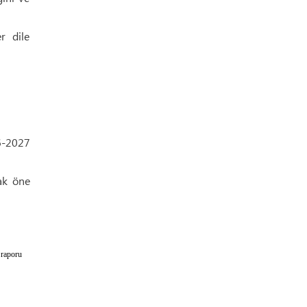
r dile
6-2027
ak öne
 raporu