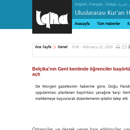
English
Français
Türkçe
.
.
.
.
العربیة
Uluslararası Kur’an 
Anasayfa
Tüm Haberler
K
Ana Sayfa
Genel
9:36 - February 22, 2026
Belçika'nın Gent kentinde öğrenciler başört
açtı
De Morgen gazetesinin haberine göre, Doğu Flandre
uygulanması planlanan başörtüsü yasağına karşı Gent 
mahkemeye başvurarak düzenlemenin iptalini talep etti.
Öğrenciler ve destek veren bazı eğitimciler, ya