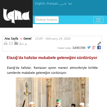
English
Français
.
.
فارسی
Desktop Versiyonu
باز
و
بسته
کردن
Ana Sayfa
Genel
15:09 - February 24, 2026
منو
3490398
Haber kodu:
Elazığ'da hafızlar mukabele geleneğini sürdürüyor
Elazığ'da hafızlar, Ramazan ayının manevi atmosferiyle birlikte
camilerde mukabele geleneğini sürdürüyor.