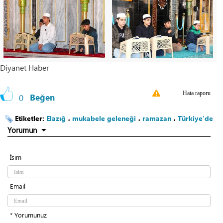
Diyanet Haber
Hata raporu
0
Beğen
Etiketler:
Elazığ
،
mukabele geleneği
،
ramazan
،
Türkiye'de
Yorumun
İsim
Email
* Yorumunuz