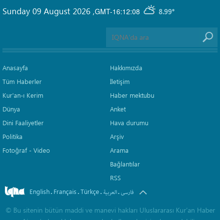
Sunday 09 August 2026
,
GMT-16:12:08
8.99°
Anasayfa
Hakkımızda
Tüm Haberler
İletişim
Kur'an-ı Kerim
Haber mektubu
Dünya
Anket
Dini Faaliyetler
Hava durumu
Politika
Arşiv
Fotoğraf - Video
Arama
Bağlantılar
RSS
English
Français
Türkçe
.
.
.
.
فارسی
العربیة
©
Bu sitenin bütün maddi ve manevi hakları Uluslararası Kur’an Haber