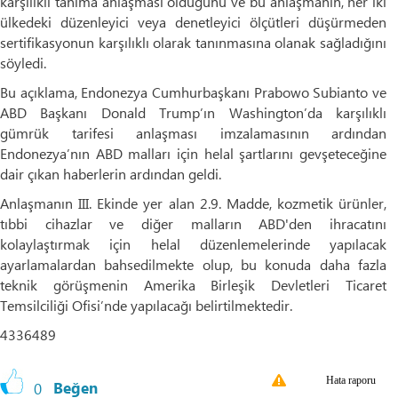
karşılıklı tanıma anlaşması olduğunu ve bu anlaşmanın, her iki
ülkedeki düzenleyici veya denetleyici ölçütleri düşürmeden
sertifikasyonun karşılıklı olarak tanınmasına olanak sağladığını
söyledi.
Bu açıklama, Endonezya Cumhurbaşkanı Prabowo Subianto ve
ABD Başkanı Donald Trump’ın Washington’da karşılıklı
gümrük tarifesi anlaşması imzalamasının ardından
Endonezya’nın ABD malları için helal şartlarını gevşeteceğine
dair çıkan haberlerin ardından geldi.
Anlaşmanın III. Ekinde yer alan 2.9. Madde, kozmetik ürünler,
tıbbi cihazlar ve diğer malların ABD'den ihracatını
kolaylaştırmak için helal düzenlemelerinde yapılacak
ayarlamalardan bahsedilmekte olup, bu konuda daha fazla
teknik görüşmenin Amerika Birleşik Devletleri Ticaret
Temsilciliği Ofisi’nde yapılacağı belirtilmektedir.
4336489
Hata raporu
0
Beğen