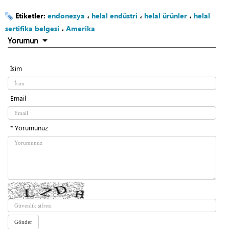
Etiketler:
endonezya
،
helal endüstri
،
helal ürünler
،
helal
sertifika belgesi
،
Amerika
Yorumun
İsim
Email
* Yorumunuz