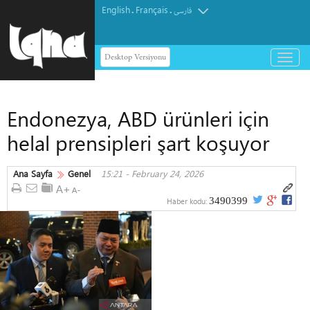
English
Français
.
.
فارسی
Desktop Versiyonu
باز
و
بسته
کردن
Endonezya, ABD ürünleri için
منو
helal prensipleri şart koşuyor
Ana Sayfa
Genel
15:21 - February 24, 2026
3490399
Haber kodu: