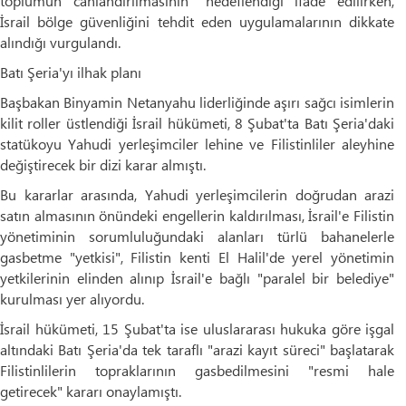
toplumun canlandırılmasının" hedeflendiği ifade edilirken,
İsrail bölge güvenliğini tehdit eden uygulamalarının dikkate
alındığı vurgulandı.
Batı Şeria'yı ilhak planı
Başbakan Binyamin Netanyahu liderliğinde aşırı sağcı isimlerin
kilit roller üstlendiği İsrail hükümeti, 8 Şubat'ta Batı Şeria'daki
statükoyu Yahudi yerleşimciler lehine ve Filistinliler aleyhine
değiştirecek bir dizi karar almıştı.
Bu kararlar arasında, Yahudi yerleşimcilerin doğrudan arazi
satın almasının önündeki engellerin kaldırılması, İsrail'e Filistin
yönetiminin sorumluluğundaki alanları türlü bahanelerle
gasbetme "yetkisi", Filistin kenti El Halil'de yerel yönetimin
yetkilerinin elinden alınıp İsrail'e bağlı "paralel bir belediye"
kurulması yer alıyordu.
İsrail hükümeti, 15 Şubat'ta ise uluslararası hukuka göre işgal
altındaki Batı Şeria'da tek taraflı "arazi kayıt süreci" başlatarak
Filistinlilerin topraklarının gasbedilmesini "resmi hale
getirecek" kararı onaylamıştı.