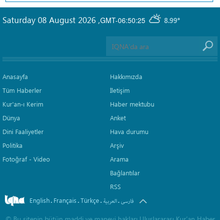
Saturday 08 August 2026
,
GMT-06:50:25
8.99°
Anasayfa
Hakkımızda
Tüm Haberler
İletişim
Kur'an-ı Kerim
Haber mektubu
Dünya
Anket
Dini Faaliyetler
Hava durumu
Politika
Arşiv
Fotoğraf - Video
Arama
Bağlantılar
RSS
English
Français
Türkçe
.
.
.
.
فارسی
العربیة
©
Bu sitenin bütün maddi ve manevi hakları Uluslararası Kur’an Haber