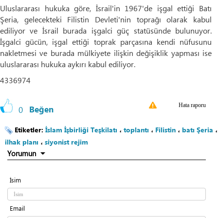
Uluslararası hukuka göre, İsrail'in 1967'de işgal ettiği Batı
Şeria, gelecekteki Filistin Devleti'nin toprağı olarak kabul
ediliyor ve İsrail burada işgalci güç statüsünde bulunuyor.
İşgalci gücün, işgal ettiği toprak parçasına kendi nüfusunu
nakletmesi ve burada mülkiyete ilişkin değişiklik yapması ise
uluslararası hukuka aykırı kabul ediliyor.
4336974
Hata raporu
0
Beğen
Etiketler:
İslam İşbirliği Teşkilatı
،
toplantı
،
Filistin
،
batı Şeria
،
ilhak planı
،
siyonist rejim
Yorumun
İsim
Email