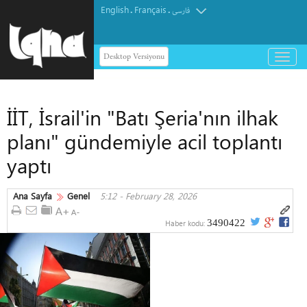
English
Français
.
.
فارسی
Desktop Versiyonu
باز
و
بسته
کردن
İİT, İsrail'in "Batı Şeria'nın ilhak
منو
planı" gündemiyle acil toplantı
yaptı
Ana Sayfa
Genel
5:12 - February 28, 2026
3490422
Haber kodu: