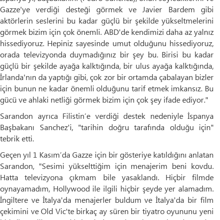
Gazze'ye verdiği desteği görmek ve Javier Bardem gibi
aktörlerin seslerini bu kadar güçlü bir şekilde yükseltmelerini
görmek bizim için çok önemli. ABD'de kendimizi daha az yalnız
hissediyoruz. Hepiniz sayesinde umut olduğunu hissediyoruz,
orada televizyonda duymadığınız bir şey bu. Birisi bu kadar
güçlü bir şekilde ayağa kalktığında, bir ulus ayağa kalktığında,
İrlanda'nın da yaptığı gibi, çok zor bir ortamda çabalayan bizler
için bunun ne kadar önemli olduğunu tarif etmek imkansız. Bu
gücü ve ahlaki netliği görmek bizim için çok şey ifade ediyor."
Sarandon ayrıca Filistin’e verdiği destek nedeniyle İspanya
Başbakanı Sanchez'i, "tarihin doğru tarafında olduğu için"
tebrik etti.
Geçen yıl 1 Kasım’da Gazze için bir gösteriye katıldığını anlatan
Sarandon, "Sesimi yükselttiğim için menajerim beni kovdu.
Hatta televizyona çıkmam bile yasaklandı. Hiçbir filmde
oynayamadım, Hollywood ile ilgili hiçbir şeyde yer alamadım.
İngiltere ve İtalya'da menajerler buldum ve İtalya'da bir film
çekimini ve Old Vic'te birkaç ay süren bir tiyatro oyununu yeni