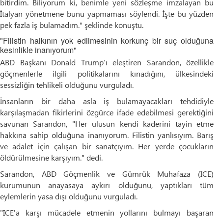
bitirdim. Biliyorum ki, benimle yeni sözleşme imzalayan bu
İtalyan yönetmene bunu yapmaması söylendi. İşte bu yüzden
pek fazla iş bulamadım." şeklinde konuştu.
"Filistin halkının yok edilmesinin korkunç bir suç olduğuna
kesinlikle inanıyorum"
ABD Başkanı Donald Trump’ı eleştiren Sarandon, özellikle
göçmenlerle ilgili politikalarını kınadığını, ülkesindeki
sessizliğin tehlikeli olduğunu vurguladı.
İnsanların bir daha asla iş bulamayacakları tehdidiyle
karşılaşmadan fikirlerini özgürce ifade edebilmesi gerektiğini
savunan Sarandon, "Her ulusun kendi kaderini tayin etme
hakkına sahip olduğuna inanıyorum. Filistin yanlısıyım. Barış
ve adalet için çalışan bir sanatçıyım. Her yerde çocukların
öldürülmesine karşıyım." dedi.
Sarandon, ABD Göçmenlik ve Gümrük Muhafaza (ICE)
kurumunun anayasaya aykırı olduğunu, yaptıkları tüm
eylemlerin yasa dışı olduğunu vurguladı.
"ICE'a karşı mücadele etmenin yollarını bulmayı başaran