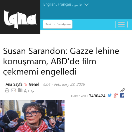
English
Français
.
.
فارسی
Desktop Versiyonu
باز
و
بسته
کردن
Susan Sarandon: Gazze lehine
منو
konuşmam, ABD'de film
çekmemi engelledi
Ana Sayfa
Genel
6:04 - February 28, 2026
3490424
Haber kodu: