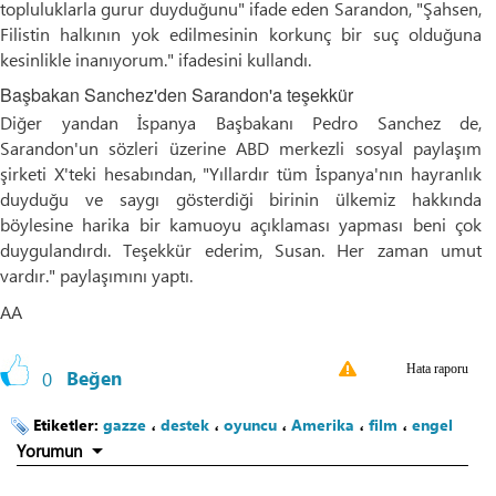
topluluklarla gurur duyduğunu" ifade eden Sarandon, "Şahsen,
Filistin halkının yok edilmesinin korkunç bir suç olduğuna
kesinlikle inanıyorum." ifadesini kullandı.
Başbakan Sanchez'den Sarandon'a teşekkür
Diğer yandan İspanya Başbakanı Pedro Sanchez de,
Sarandon'un sözleri üzerine ABD merkezli sosyal paylaşım
şirketi X'teki hesabından, "Yıllardır tüm İspanya'nın hayranlık
duyduğu ve saygı gösterdiği birinin ülkemiz hakkında
böylesine harika bir kamuoyu açıklaması yapması beni çok
duygulandırdı. Teşekkür ederim, Susan. Her zaman umut
vardır." paylaşımını yaptı.
AA
Hata raporu
0
Beğen
Etiketler:
gazze
،
destek
،
oyuncu
،
Amerika
،
film
،
engel
Yorumun