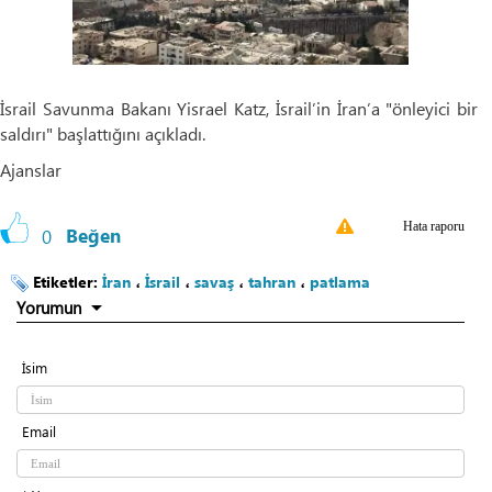
İsrail Savunma Bakanı Yisrael Katz, İsrail’in İran’a "önleyici bir
saldırı" başlattığını açıkladı.
Ajanslar
Hata raporu
0
Beğen
Etiketler:
İran
،
İsrail
،
savaş
،
tahran
،
patlama
Yorumun
İsim
Email