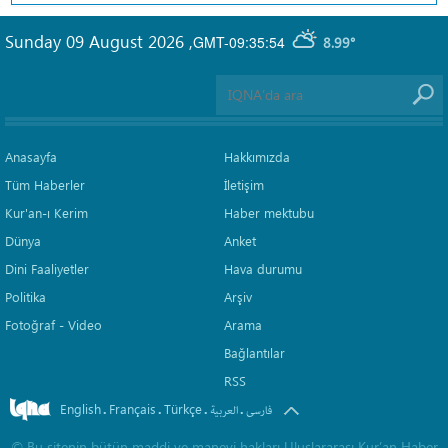
Sunday 09 August 2026
,
GMT-09:35:54
8.99°
Anasayfa
Hakkımızda
Tüm Haberler
İletişim
Kur'an-ı Kerim
Haber mektubu
Dünya
Anket
Dini Faaliyetler
Hava durumu
Politika
Arşiv
Fotoğraf - Video
Arama
Bağlantılar
RSS
English
Français
Türkçe
.
.
.
.
فارسی
العربیة
©
Bu sitenin bütün maddi ve manevi hakları Uluslararası Kur’an Haber