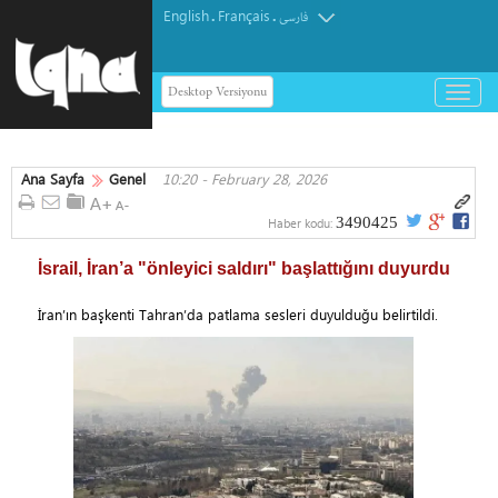
English
Français
.
.
فارسی
Desktop Versiyonu
باز
و
بسته
کردن
Ana Sayfa
Genel
10:20 - February 28, 2026
منو
3490425
Haber kodu:
İsrail, İran’a "önleyici saldırı" başlattığını duyurdu
İran’ın başkenti Tahran’da patlama sesleri duyulduğu belirtildi.