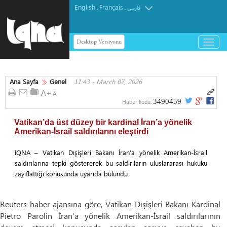
English
Français
.
.
فارسی
Desktop Versiyonu
باز
و
بسته
کردن
Ana Sayfa
Genel
11:43 - March 07, 2026
منو
3490459
Haber kodu:
Vatikan’da üst düzey bir kardinal İran’a yönelik
Amerikan-İsrail saldırılarını eleştirdi
IQNA – Vatikan Dışişleri Bakanı İran’a yönelik Amerikan-İsrail
saldırılarına tepki göstererek bu saldırıların uluslararası hukuku
zayıflattığı konusunda uyarıda bulundu.
Reuters haber ajansına göre, Vatikan Dışişleri Bakanı Kardinal
Pietro Parolin İran’a yönelik Amerikan-İsrail saldırılarının