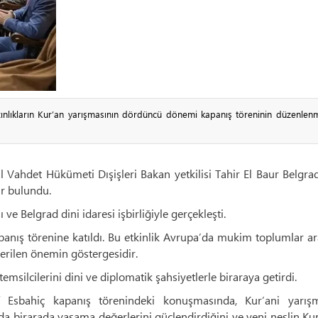
nlıkların Kur’an yarışmasının dördüncü dönemi kapanış töreninin düzenlenm
l Vahdet Hükümeti Dışişleri Bakan yetkilisi Tahir El Baur Belgra
r bulundu.
ve Belgrad dini idaresi işbirliğiyle gerçekleşti.
kapanış törenine katıldı. Bu etkinlik Avrupa’da mukim toplumlar a
verilen önemin göstergesidir.
temsilcilerini dini ve diplomatik şahsiyetlerle biraraya getirdi.
 Esbahiç kapanış törenindeki konuşmasında, Kur’ani yarışm
da birarada yaşama değerlerini güçlendirdiğini ve yeni neslin Ku