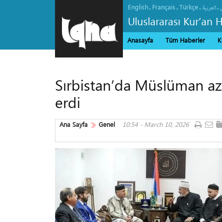
English
Français
Türkçe
.
.
.
.
العربیة
Uluslararası Kur’an 
Anasayfa
Tüm Haberler
K
Sırbistan’da Müslüman azı
erdi
Ana Sayfa
Genel
10:54 - March 10, 2026