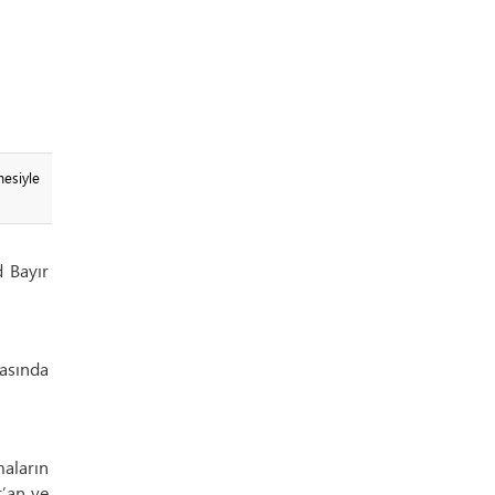
esiyle
d Bayır
rasında
aların
r’an ve