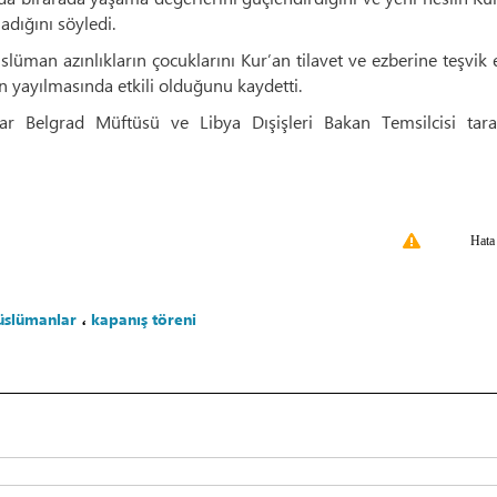
adığını söyledi.
üman azınlıkların çocuklarını Kur’an tilavet ve ezberine teşvik e
n yayılmasında etkili olduğunu kaydetti.
ar Belgrad Müftüsü ve Libya Dışişleri Bakan Temsilcisi tara
Hata
üslümanlar
،
kapanış töreni