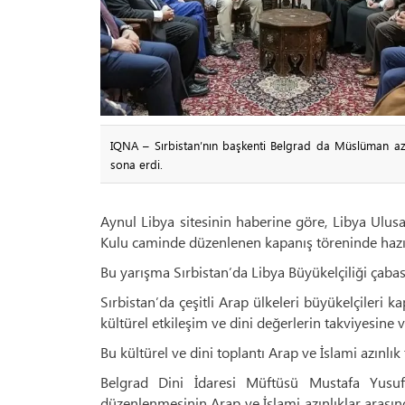
IQNA – Sırbistan’nın başkenti Belgrad da Müslüman azı
sona erdi.
Aynul Libya sitesinin haberine göre, Libya Ulusa
Kulu caminde düzenlenen kapanış töreninde hazı
Bu yarışma Sırbistan’da Libya Büyükelçiliği çabası 
Sırbistan’da çeşitli Arap ülkeleri büyükelçileri 
kültürel etkileşim ve dini değerlerin takviyesine 
Bu kültürel ve dini toplantı Arap ve İslami azınlık 
Belgrad Dini İdaresi Müftüsü Mustafa Yusuf
düzenlenmesinin Arap ve İslami azınlıklar arasın