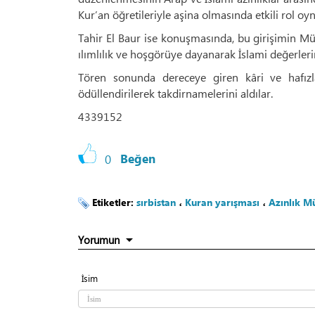
Kur’an öğretileriyle aşina olmasında etkili rol oyn
Tahir El Baur ise konuşmasında, bu girişimin Müsl
ılımlılık ve hoşgörüye dayanarak İslami değerleri
Tören sonunda dereceye giren kâri ve hafızl
ödüllendirilerek takdirnamelerini aldılar.
4339152
0
Beğen
Etiketler:
sırbistan
،
Kuran yarışması
،
Azınlık M
Yorumun
İsim