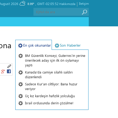
|
, Saturday 08 August 2026
GMT-02:05:52
İletişim
8.99°
Hakkımızda
sona
En çok okunanlar
Son Haberler
BM Güvenlik Konseyi, Guterres'in yerine
önerilecek aday için ilk ön oylamayı
yaptı
Kanada'da camiye silahlı saldırı
düzenlendi
Sadece Kur'an ciltliyor: Bana huzur
veriyor
Üç kız kardeşin hafızlık yolculuğu
İsrail ordusunda derin çözülme!