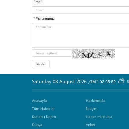
Email
* Yorumunuz
Saturday 08 August 2026
,
GMT-02:05:52
8
Anasayfa
Hakkımızda
Tüm Haberler
İletişim
Kur'an-ı Kerim
Haber mektubu
Dünya
Anket