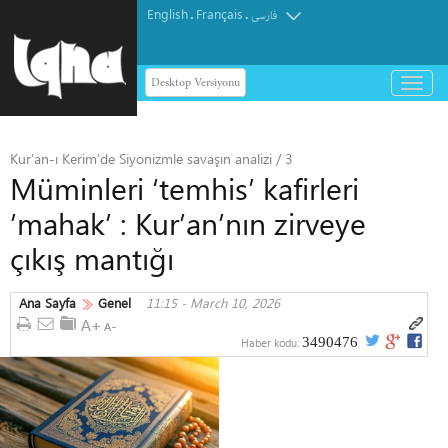
English
Français
.
.
فارسی
Desktop Versiyonu
باز
و
بسته
کردن
Kur’an-ı Kerim’de Siyonizmle savaşın analizi / 3
منو
Müminleri ‘temhis’ kafirleri
’mahak’ : Kur’an’nın zirveye
çıkış mantığı
Ana Sayfa
Genel
11:15 - March 10, 2026
3490476
Haber kodu: