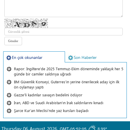
En çok okunanlar
Son Haberler
Rapor: İngiltere'de 2025 Temmuz-Ekim döneminde yaklaşık her 5
günde bir camiler saldırıya uğradı
BM Güvenlik Konseyi, Guterres'in yerine önerilecek aday için ilk
ön oylamayı yaptı
Gazze'li kadınlar savaşın bedelini ödüyor
İran, ABD ve Suudi Arabistan'ın Irak saldırılarını kınadı
Şarce Kur’an Meclisi’nde yaz kursları başladı
Thursday 06 August 2026
,
GMT-05:52:05
8.99°