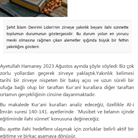
Şehit İslam Devrimi Lideri’nin zirveye yakınlık beyanı ilahi sünnette
toplumun durumunun göstergesidir. Bu durum yolun en yorucu
mevki olmasına rağmen çıkan alemetler ışığında büyük bir fethin
yakınlığını gösterir.
Ayetullah Hamaney 2023 Ağustos ayında şöyle söyledi: Biz çok
zorlu yollardan geçerek zirveye yaklaştık.Yakınlık kelimesi
tarihi bir zirveye nispeten bir bakış açısı ve uzun süreli bir
ufuğa bağlı olup bir taraftan Kur’anî kurallara diğer taraftan
ortamın gerçekliğinin cinsine dayanmaktadır.
Bu makalede Kur’ani kuralları analiz edeceğiz, özellikle Al-i
İmrân suresi 140-141. ayetlerinde ‘Musibet ve belanın içinde
eğitiminde ilahi sünnet’ konusuna değineceğiz.
Bu ayette ilahi hedeflere ulaşmak için zorluklar belirli aktif bir
eğitime ve birkaç aşamaya dönüşür.