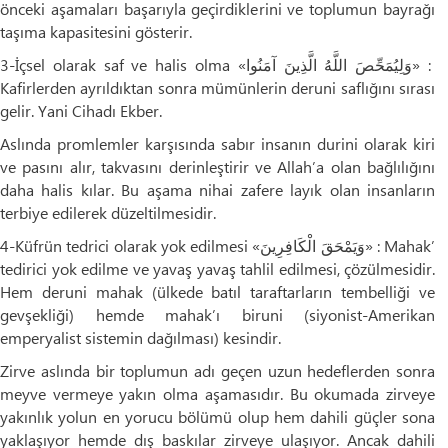
önceki aşamaları başarıyla geçirdiklerini ve toplumun bayrağı
taşıma kapasitesini gösterir.
3-İçsel olarak saf ve halis olma «وَلِيُمَحِّصَ اللَّهُ الَّذِينَ آمَنُوا» :
Kafirlerden ayrıldıktan sonra mümünlerin deruni saflığını sırası
gelir. Yani Cihadı Ekber.
Aslında promlemler karşısında sabır insanın durini olarak kiri
ve pasını alır, takvasını derinleştirir ve Allah’a olan bağlılığını
daha halis kılar. Bu aşama nihai zafere layık olan insanların
terbiye edilerek düzeltilmesidir.
4-Küfrün tedrici olarak yok edilmesi «وَيَمْحَقَ الْكَافِرِينَ» : Mahak’
tedirici yok edilme ve yavaş yavaş tahlil edilmesi, çözülmesidir.
Hem deruni mahak (ülkede batıl taraftarların tembelliği ve
gevşekliği) hemde mahak’ı biruni (siyonist-Amerikan
emperyalist sistemin dağılması) kesindir.
Zirve aslında bir toplumun adı geçen uzun hedeflerden sonra
meyve vermeye yakın olma aşamasıdır. Bu okumada zirveye
yakınlık yolun en yorucu bölümü olup hem dahili güçler sona
yaklaşıyor hemde dış baskılar zirveye ulaşıyor. Ancak dahili