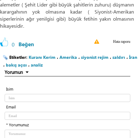
alemetler ( Şehit Lider gibi büyük şahitlerin zuhuru) düşmanın
karargahının yok olmasına kadar ( Siyonist-Amerikan
siperlerinin ağır yenilgisi gibi) büyük fetihin yakın olmasının
hikayesidir.
Hata raporu
0
Beğen
Etiketler:
Kuranı Kerim
،
Amerika
،
siyonist rejim
،
saldırı
،
İran
،
bakış açısı
،
analiz
Yorumun
İsim
Email
* Yorumunuz