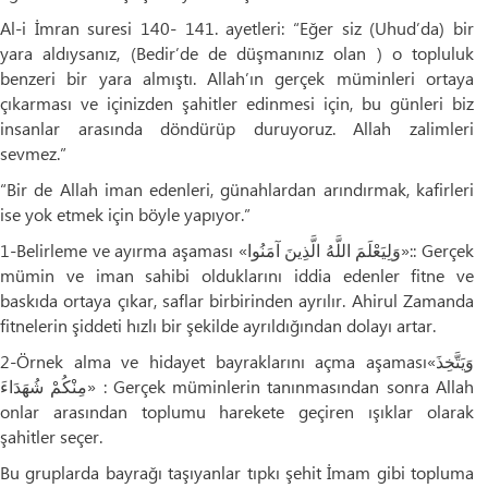
Al-i İmran suresi 140- 141. ayetleri: “Eğer siz (Uhud’da) bir
yara aldıysanız, (Bedir’de de düşmanınız olan ) o topluluk
benzeri bir yara almıştı. Allah’ın gerçek müminleri ortaya
çıkarması ve içinizden şahitler edinmesi için, bu günleri biz
insanlar arasında döndürüp duruyoruz. Allah zalimleri
sevmez.”
“Bir de Allah iman edenleri, günahlardan arındırmak, kafirleri
ise yok etmek için böyle yapıyor.”
1-Belirleme ve ayırma aşaması «وَلِيَعْلَمَ اللَّهُ الَّذِينَ آمَنُوا»:: Gerçek
mümin ve iman sahibi olduklarını iddia edenler fitne ve
baskıda ortaya çıkar, saflar birbirinden ayrılır. Ahirul Zamanda
fitnelerin şiddeti hızlı bir şekilde ayrıldığından dolayı artar.
2-Örnek alma ve hidayet bayraklarını açma aşaması«وَيَتَّخِذَ
مِنْكُمْ شُهَدَاءَ» : Gerçek müminlerin tanınmasından sonra Allah
onlar arasından toplumu harekete geçiren ışıklar olarak
şahitler seçer.
Bu gruplarda bayrağı taşıyanlar tıpkı şehit İmam gibi topluma