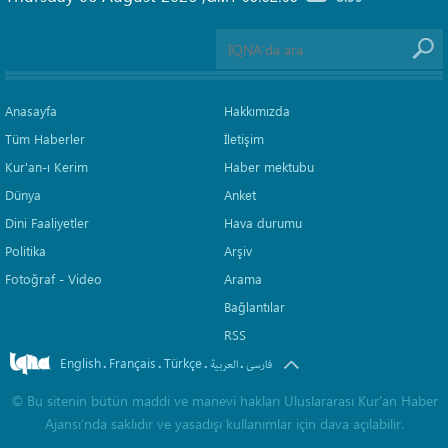
Anasayfa
Hakkımızda
Tüm Haberler
İletişim
Kur'an-ı Kerim
Haber mektubu
Dünya
Anket
Dini Faaliyetler
Hava durumu
Politika
Arşiv
Fotoğraf - Video
Arama
Bağlantılar
RSS
English
Français
Türkçe
.
.
.
.
فارسی
العربیة
©
Bu sitenin bütün maddi ve manevi hakları Uluslararası Kur’an Haber
Ajansı’nda saklıdır ve yasadışı kullanımlar için dava açılabilir.