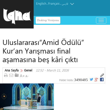
English
Français
.
.
فارسی
Desktop Versiyonu
باز
و
بسته
کردن
Uluslararası“Amid Ödülü”
منو
Kur’an Yarışması final
aşamasına beş kâri çıktı
Ana Sayfa
Genel
12:52 - March 11, 2026
3490485
Haber kodu: