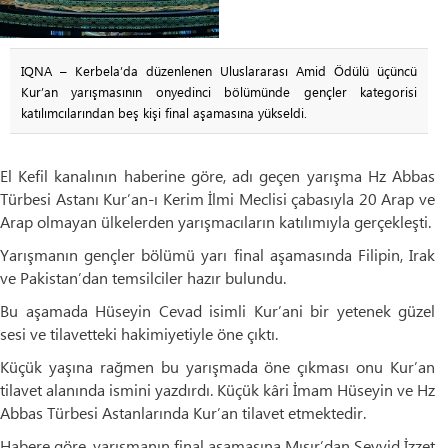
IQNA – Kerbela’da düzenlenen Uluslararası Amid Ödülü üçüncü
Kur’an yarışmasının onyedinci bölümünde gençler kategorisi
katılımcılarından beş kişi final aşamasına yükseldi.
El Kefil kanalının haberine göre, adı geçen yarışma Hz Abbas
Türbesi Astanı Kur’an-ı Kerim İlmi Meclisi çabasıyla 20 Arap ve
Arap olmayan ülkelerden yarışmacıların katılımıyla gerçekleşti.
Yarışmanın gençler bölümü yarı final aşamasında Filipin, Irak
ve Pakistan’dan temsilciler hazır bulundu.
Bu aşamada Hüseyin Cevad isimli Kur’ani bir yetenek güzel
sesi ve tilavetteki hakimiyetiyle öne çıktı.
Küçük yaşına rağmen bu yarışmada öne çıkması onu Kur’an
tilavet alanında ismini yazdırdı. Küçük kâri İmam Hüseyin ve Hz
Abbas Türbesi Astanlarında Kur’an tilavet etmektedir.
Habere göre, yarışmanın final aşamasına Mısır’dan Seyyid İzzet