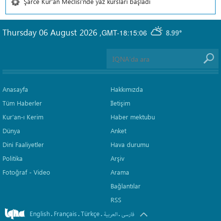
Şarce Kur’an Meclisi’nde yaz kursları başladı
Thursday 06 August 2026
,
GMT-18:15:06
8.99°
Anasayfa
Hakkımızda
Tüm Haberler
İletişim
Kur'an-ı Kerim
Haber mektubu
Dünya
Anket
Dini Faaliyetler
Hava durumu
Politika
Arşiv
Fotoğraf - Video
Arama
Bağlantılar
RSS
English
Français
Türkçe
.
.
.
.
فارسی
العربیة