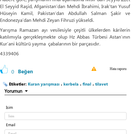
El Seyyid Raşid, Afganistan’dan Mehdi İbrahimi, Irak’tan Yusuf
Hüseyin Kamil, Pakistan’dan Abdullah Salman Şakir ve
Endonezya’dan Mehdi Zeyan Fihruzi yükseldi.
Yarışma Ramazan ayı vesilesiyle çeşitli ülkelerden kârilerin
katılımıyla gerçekleşmekte olup Hz Abbas Türbesi Astan’ının
Kur’ani kültürü yayma çabalarının bir parçasıdır.
4339406
Hata raporu
0
Beğen
Etiketler:
Kuran yarışması
،
kerbela
،
final
،
tilavet
Yorumun
İsim
Email