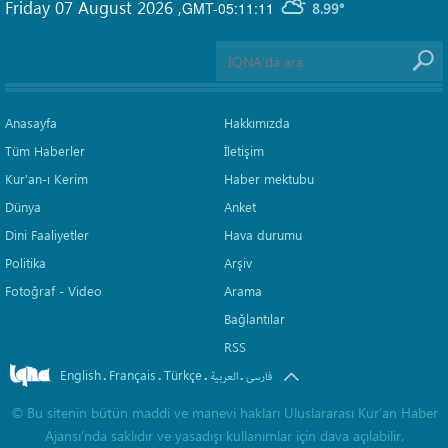
Friday 07 August 2026
,
GMT-05:11:11
8.99°
Anasayfa
Hakkımızda
Tüm Haberler
İletişim
Kur'an-ı Kerim
Haber mektubu
Dünya
Anket
Dini Faaliyetler
Hava durumu
Politika
Arşiv
Fotoğraf - Video
Arama
Bağlantılar
RSS
English
Français
Türkçe
.
.
.
.
فارسی
العربیة
©
Bu sitenin bütün maddi ve manevi hakları Uluslararası Kur’an Haber
Ajansı’nda saklıdır ve yasadışı kullanımlar için dava açılabilir.