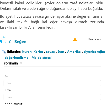
kuvvetli kabul edildikleri şeyler onların zaaf noktaları oldu.
Onların silah ve aletleri ağır olduğundan dolayı hepsi boğuldu.
Bu ayet ihtiyatsızca savaşa gir demiyor aksine değerler, sınırlar
ve İlahi teklife bağlı kal eğer savaşa girmek zorunda
bırakılırsan bil ki Allah seninledir.
Hata raporu
0
Beğen
Etiketler:
Kuranı Kerim
،
savaş
،
İran
،
Amerika
،
siyonist rejim
،
değerlendirme
،
Maide sûresi
Yorumun
İsim
Email
* Yorumunuz