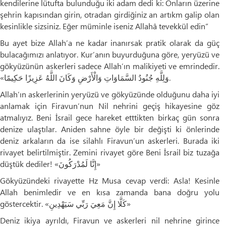
kendilerine lütufta bulunduğu iki adam dedi ki: Onların üzerine
şehrin kapısından girin, otradan girdiğiniz an artıkm galip olan
kesinlikle sizsiniz. Eğer müminle iseniz Allahâ tevekkül edin”
Bu ayet bize Allah’a ne kadar inanırsak pratik olarak da güç
bulacağımızı anlatıyor. Kur’anın buyurduğuna göre, yeryüzü ve
gökyüzünün askerleri sadece Allah’ın malikiyeti ve emrindedir.
«وَلِلَّهِ جُنُودُ السَّمَاوَاتِ وَالْأَرْضِ وَكَانَ اللَّهُ عَزِيزًا حَكِيمًا.
Allah’ın askerlerinin yeryüzü ve gökyüzünde olduğunu daha iyi
anlamak için Firavun’nun Nil nehrini geçiş hikayesine göz
atmalıyız. Beni İsrail gece hareket etttikten birkaç gün sonra
denize ulaştılar. Aniden sahne öyle bir değişti ki önlerinde
deniz arkaların da ise silahlı Firavun’un askerleri. Burada iki
rivayet belirtilmiştir. Zemini rivayet göre Beni İsrail biz tuzağa
düştük dediler! «إِنَّا لَمُدْرَكُونَ»
Gökyüzündeki rivayette Hz Musa cevap verdi: Asla! Kesinle
Allah benimledir ve en kısa zamanda bana doğru yolu
göstercektir. «كَلَّا إِنَّ مَعِيَ رَبِّي سَيَهْدِينِ»
Deniz ikiya ayrıldı, Firavun ve askerleri nil nehrine girince