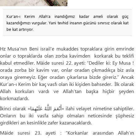
Kur’an-ı Kerim Allah’a inandığımız kadar ameli olarak güç
kazandığımızı vurgular. Yani tevhid insanın gücünü sınırsız olarak kat
be kat artırıyor.
Hz Musa’nın Beni israil’e mukaddes topraklara girin emrinde
onlar o topraklarda olan zorba kavimden korkarak bu teklifi
kabul etmediler. Mâide suresi 22. ayeti: “Dediler ki: Ey Musa !
orada zorba bir kavim var, onlar oradan çıkmadıkça biz asla
oraya giremeyiz. Eğer oradan çıkarlarsa bizde gireriz.” Ancak
Kur’an-ı Kerim bir kaç vasfı olan iki kişiden bahseder. İlk olarak
Allah korkuları vardı ve Allah’tan başka hiçbir şeyden
korkmazlardı.
İkinci olarak «أَنْعَمَ اللَّهُ عَلَيْهِمَا» ilahi velayet nimetine sahiptiler.
Onların bu iki vasfa sahip olmaları neticesinde şüphesiz
girdikleri an kesinlikle zafer kazanacaklardı.
Mâide suresi 23. ayeti : “Korkanlar arasından Allah’ın