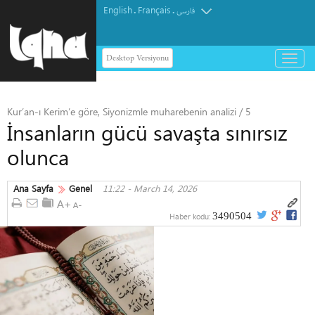
English
Français
.
.
فارسی
Desktop Versiyonu
باز
و
بسته
کردن
Kur’an-ı Kerim’e göre, Siyonizmle muharebenin analizi / 5
منو
İnsanların gücü savaşta sınırsız
olunca
Ana Sayfa
Genel
11:22 - March 14, 2026
3490504
Haber kodu: