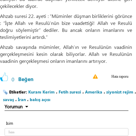
çekilecekler diyor.
Ahzab suresi 22. ayeti : “Müminler düşman birliklerini görünce
: “İşte Allah ve Resulü’nün bize vaadettiği! Allah ve Resulü
doğru söylemiştir” dediler. Bu ancak onların imanlarını ve
teslimiyetlerini artırdı.”
Ahzab savaşında müminler, Allah’ın ve Resulünün vaadinin
gerçekleşmesini kesin olarak biliyorlar. Allah ve Resulünün
vaadinin gerçekleşmesi onların imanlarını artırıyor.
Hata raporu
0
Beğen
Etiketler:
Kuranı Kerim
،
Fetih suresi
،
Amerika
،
siyonist rejim
،
savaş
،
İran
،
bakış açısı
Yorumun
İsim