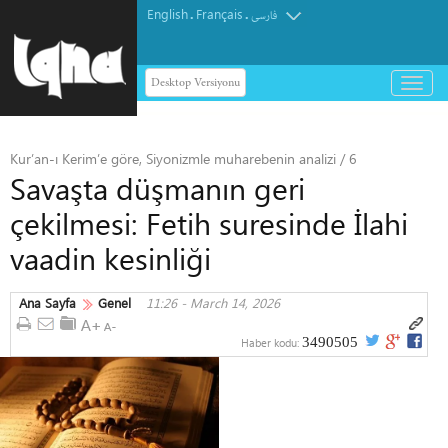
English
Français
.
.
فارسی
Desktop Versiyonu
باز
و
بسته
کردن
Kur’an-ı Kerim’e göre, Siyonizmle muharebenin analizi / 6
منو
Savaşta düşmanın geri
çekilmesi: Fetih suresinde İlahi
vaadin kesinliği
Ana Sayfa
Genel
11:26 - March 14, 2026
3490505
Haber kodu: