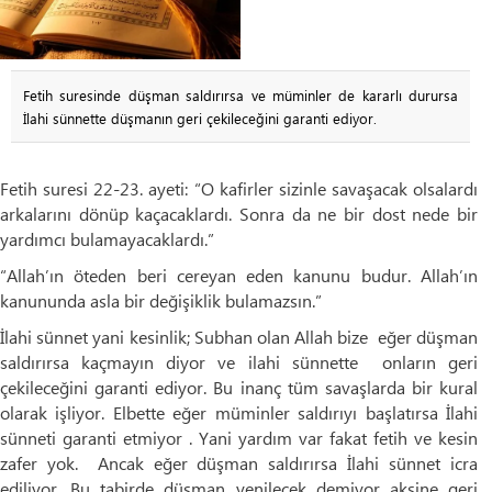
Fetih suresinde düşman saldırırsa ve müminler de kararlı durursa
İlahi sünnette düşmanın geri çekileceğini garanti ediyor.
Fetih suresi 22-23. ayeti: “O kafirler sizinle savaşacak olsalardı
arkalarını dönüp kaçacaklardı. Sonra da ne bir dost nede bir
yardımcı bulamayacaklardı.”
“Allah’ın öteden beri cereyan eden kanunu budur. Allah’ın
kanununda asla bir değişiklik bulamazsın.”
İlahi sünnet yani kesinlik; Subhan olan Allah bize eğer düşman
saldırırsa kaçmayın diyor ve ilahi sünnette onların geri
çekileceğini garanti ediyor. Bu inanç tüm savaşlarda bir kural
olarak işliyor. Elbette eğer müminler saldırıyı başlatırsa İlahi
sünneti garanti etmiyor . Yani yardım var fakat fetih ve kesin
zafer yok. Ancak eğer düşman saldırırsa İlahi sünnet icra
ediliyor. Bu tabirde düşman yenilecek demiyor aksine geri