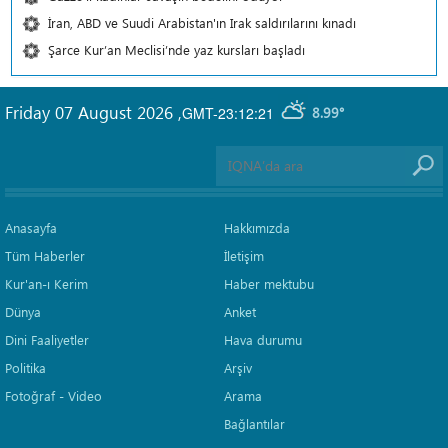
İran, ABD ve Suudi Arabistan'ın Irak saldırılarını kınadı
Şarce Kur’an Meclisi’nde yaz kursları başladı
Friday 07 August 2026
,
GMT-23:12:21
8.99°
Anasayfa
Hakkımızda
Tüm Haberler
İletişim
Kur'an-ı Kerim
Haber mektubu
Dünya
Anket
Dini Faaliyetler
Hava durumu
Politika
Arşiv
Fotoğraf - Video
Arama
Bağlantılar