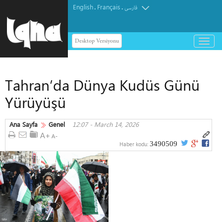
English
Français
.
.
فارسی
Desktop Versiyonu
باز
و
بسته
کردن
Tahran’da Dünya Kudüs Günü
منو
Yürüyüşü
Ana Sayfa
Genel
12:07 - March 14, 2026
3490509
Haber kodu: