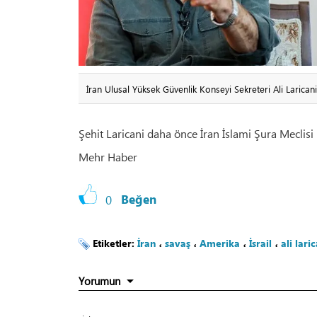
İran Ulusal Yüksek Güvenlik Konseyi Sekreteri Ali Laricani
Şehit Laricani daha önce İran İslami Şura Meclisi
Mehr Haber
0
Beğen
Etiketler:
İran
،
savaş
،
Amerika
،
İsrail
،
ali lari
Yorumun