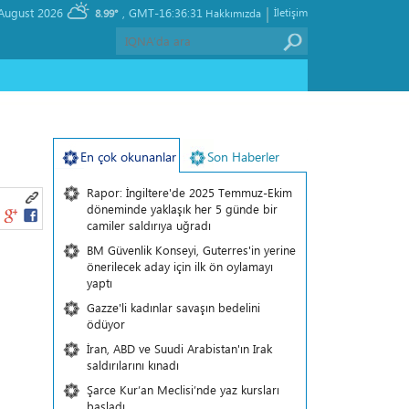
|
, Thursday 06 August 2026
GMT-16:36:31
İletişim
8.99°
Hakkımızda
En çok okunanlar
Son Haberler
Rapor: İngiltere'de 2025 Temmuz-Ekim
döneminde yaklaşık her 5 günde bir
camiler saldırıya uğradı
BM Güvenlik Konseyi, Guterres'in yerine
önerilecek aday için ilk ön oylamayı
yaptı
Gazze'li kadınlar savaşın bedelini
ödüyor
İran, ABD ve Suudi Arabistan'ın Irak
saldırılarını kınadı
Şarce Kur’an Meclisi’nde yaz kursları
başladı