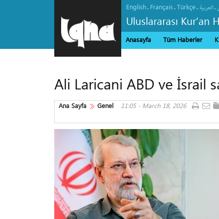
English
Français
Türkçe
.
.
.
.
العربیة
Uluslararası Kur’an 
Anasayfa
Tüm Haberler
K
Ali Laricani ABD ve İsrail 
Ana Sayfa
Genel
11:05 - March 18, 2026