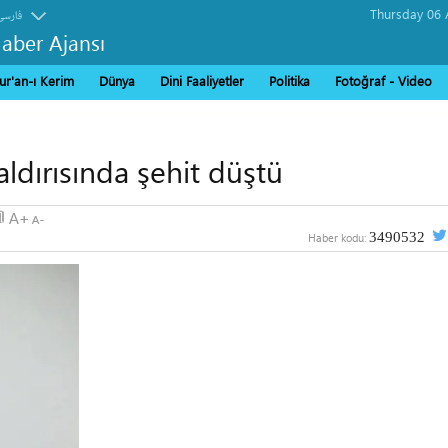
فارسی
Haber Ajansı
ur'an-ı Kerim
Dünya
Dini Faaliyetler
Politika
Fotoğraf - Video
saldırısında şehit düştü
3490532
Haber kodu: