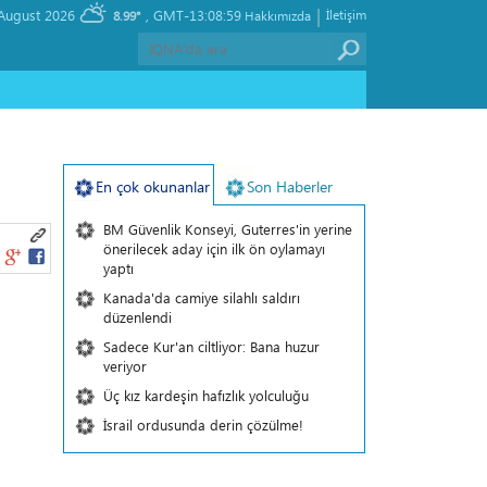
|
, Friday 07 August 2026
GMT-13:08:59
İletişim
8.99°
Hakkımızda
En çok okunanlar
Son Haberler
BM Güvenlik Konseyi, Guterres'in yerine
önerilecek aday için ilk ön oylamayı
yaptı
Kanada'da camiye silahlı saldırı
düzenlendi
Sadece Kur'an ciltliyor: Bana huzur
veriyor
Üç kız kardeşin hafızlık yolculuğu
İsrail ordusunda derin çözülme!