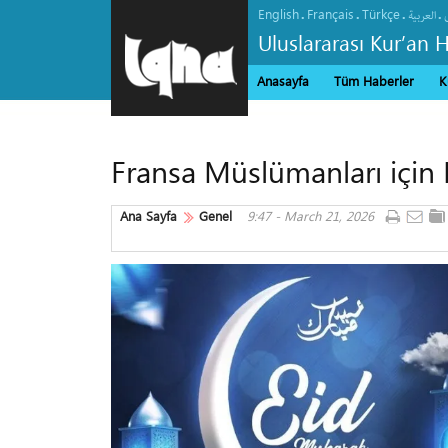
English
Français
Türkçe
.
.
.
.
العربیة
Uluslararası Kur’an 
Anasayfa
Tüm Haberler
K
Fransa Müslümanları için 
Ana Sayfa
Genel
9:47 - March 21, 2026