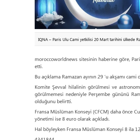
IQNA – Paris Ulu Cami yetkilisi 20 Mart tarihini ülkede 
moroccoworldnews sitesinin haberine göre, Par
etti.
Bu açıklama Ramazan ayının 29 ‘u akşamı cami di
Komite Şevval hilalinin görülmesi ve astronom
görülmemesi nedeniyle Perşembe gününü Ram
olduğunu belirtti.
Fransa Müslüman Konseyi (CFCM) daha önce Cuma
yönetimi ise 8 euro olarak açıkladı.
Hal böyleyken Fransa Müslüman Konseyi 8 ila 12 eu
4341844