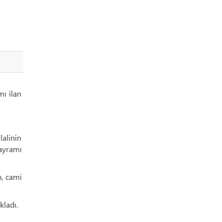
ı ilan
alinin
ayramı
, cami
kladı.