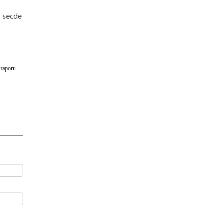
 secde
 raporu