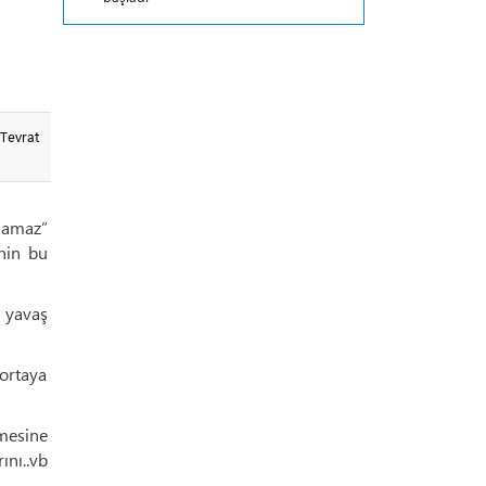
Tevrat
 namaz”
inin bu
 yavaş
ortaya
rmesine
ını..vb