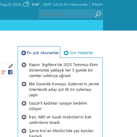
|
, Thursday 06 August 2026
GMT-14:42:45
İletişim
8.99°
Hakkımızda
En çok okunanlar
Son Haberler
Rapor: İngiltere'de 2025 Temmuz-Ekim
döneminde yaklaşık her 5 günde bir
camiler saldırıya uğradı
BM Güvenlik Konseyi, Guterres'in yerine
önerilecek aday için ilk ön oylamayı
yaptı
Gazze'li kadınlar savaşın bedelini
ödüyor
İran, ABD ve Suudi Arabistan'ın Irak
saldırılarını kınadı
Şarce Kur’an Meclisi’nde yaz kursları
başladı