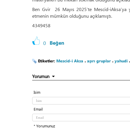
Ben Gvir 26 Mayıs 2025’te Mescid-iAksa’ya y
etmenin mümkün olduğunu açıklamıştı.
4349458
0
Beğen
Etiketler:
Mescid-i Aksa
،
aşırı gruplar
،
yahudi
Yorumun
İsim
Email
* Yorumunuz