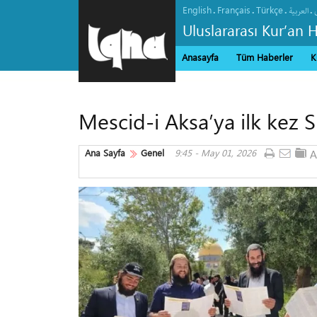
English
Français
Türkçe
.
.
.
.
العربیة
Uluslararası Kur’an 
Anasayfa
Tüm Haberler
K
Mescid-i Aksa’ya ilk kez S
Ana Sayfa
Genel
9:45 - May 01, 2026