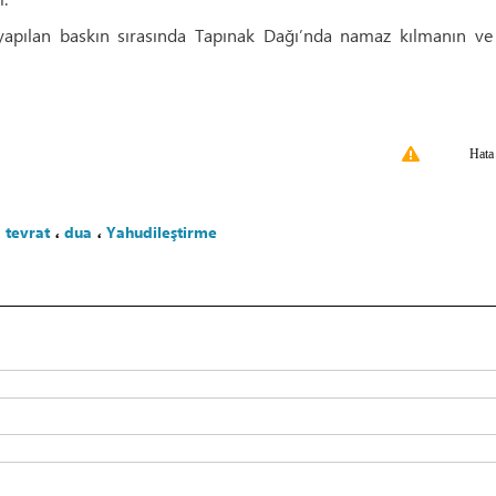
apılan baskın sırasında Tapınak Dağı’nda namaz kılmanın ve
Hata
،
tevrat
،
dua
،
Yahudileştirme