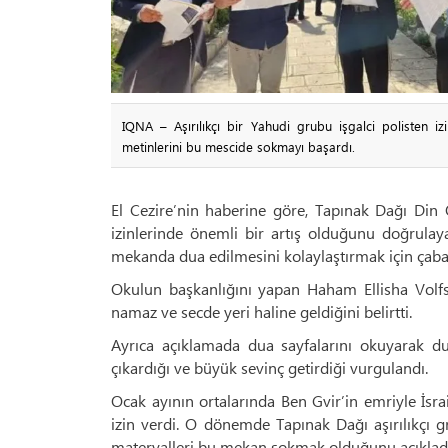
IQNA – Aşırılıkçı bir Yahudi grubu işgalci polisten i
metinlerini bu mescide sokmayı başardı.
El Cezire’nin haberine göre, Tapınak Dağı Din 
izinlerinde önemli bir artış olduğunu doğrulaya
mekanda dua edilmesini kolaylaştırmak için çaba 
Okulun başkanlığını yapan Haham Ellisha Volfs
namaz ve secde yeri haline geldiğini belirtti.
Ayrıca açıklamada dua sayfalarını okuyarak du
çıkardığı ve büyük sevinç getirdiği vurgulandı.
Ocak ayının ortalarında Ben Gvir’in emriyle İsrai
izin verdi. O dönemde Tapınak Dağı aşırılıkçı gru
materyalleri bu mekan sokmak olduğunu açıkladı