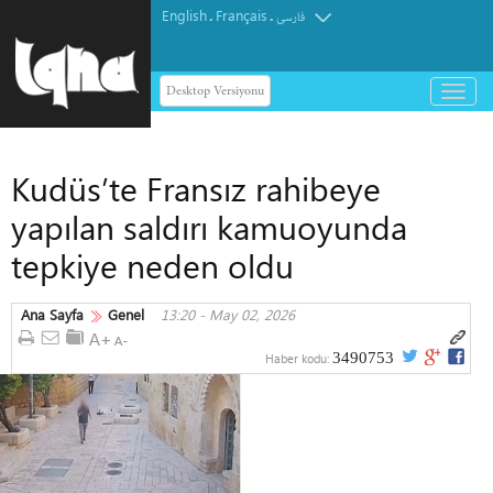
English
Français
.
.
فارسی
Desktop Versiyonu
باز
و
بسته
کردن
Kudüs’te Fransız rahibeye
منو
yapılan saldırı kamuoyunda
tepkiye neden oldu
Ana Sayfa
Genel
13:20 - May 02, 2026
3490753
Haber kodu: