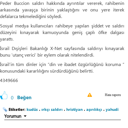
Peder Buccion saldırı hakkında ayrıntılar vererek, rahibenin
arkasında yavaşça birinin yaklaştığını ve onu yere iterek
defalarca tekmelediğini söyledi.
Sosyal medya kullanıcıları rahibeye yapılan şiddet ve saldırı
düzeyini kınayarak kamuoyunda geniş çaplı öfke dalgası
yarattı.
İsrail Dışişleri Bakanlığı X-Net sayfasında saldırıyı kınayarak
bunu ‘utanç verici’ bir eylem olarak nitelendirdi.
İsrail’in tüm dinler için “din ve ibadet özgürlüğünü koruma “
konusundaki kararlılığını sürdürdüğünü belirtti.
4349666
Hata raporu
0
Beğen
Etiketler:
kudüs
،
ırkçı saldırı
،
hristiyan
،
aşırılıkçı
،
yahudi
Yorumun