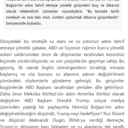
Boğazı’nın adını tahrif etmeye yönelik girişimleri boş ve itibarsız
olarak nitelendirdi. Uzmanlar siyasetçilere, “Bu konuda tarihi
inceleyin ve ona tabi olun; isimleri uydurmak itibarsız girişimlerdir”
tavsiyesinde bulundu.
Dünyadaki bu stratejik su alanı ve su yolunun adını tahrif
etmeye yönelik çabalar, ABD ve Siyonist rejimin İran’a yönelik
askeri saldırısından önce de düşmanlar tarafından kesintisiz
biçimde sürdürülüyordu ve son yüzyılda bir geçmişe sahip. Bu
geçmiş, ilk olarak İngiliz sömürgecilerin bıraktığı mirasla
başlamış ve söz konusu su alanının adının değiştirilmesi
yönündeki söylemlerle gündeme gelmişti. Bu girişimler
bugünlerde ABD Başkanı tarafından yeniden dile getiriliyor.
Daha önce Meksika Körfezi’nin adını Amerika Körfezi olarak
değiştiren ABD Başkanı Donald Trump, sosyal medya
üzerinden yaptığı bir paylaşımla Hürmüz Boğazı’nın adını
değiştirebileceğini düşündü. Trump neyi hedefliyor? Rus filozof
ve düşünür Aleksandr Dugin, İRNA’ya verdiği demeçte,
Trump’ın dünyanın bazı bölgeleri ve su alanlarını tek taraflı