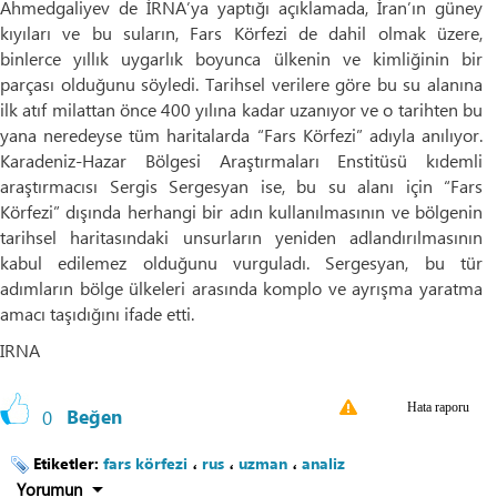
Ahmedgaliyev de İRNA’ya yaptığı açıklamada, İran’ın güney
kıyıları ve bu suların, Fars Körfezi de dahil olmak üzere,
binlerce yıllık uygarlık boyunca ülkenin ve kimliğinin bir
parçası olduğunu söyledi. Tarihsel verilere göre bu su alanına
ilk atıf milattan önce 400 yılına kadar uzanıyor ve o tarihten bu
yana neredeyse tüm haritalarda “Fars Körfezi” adıyla anılıyor.
Karadeniz-Hazar Bölgesi Araştırmaları Enstitüsü kıdemli
araştırmacısı Sergis Sergesyan ise, bu su alanı için “Fars
Körfezi” dışında herhangi bir adın kullanılmasının ve bölgenin
tarihsel haritasındaki unsurların yeniden adlandırılmasının
kabul edilemez olduğunu vurguladı. Sergesyan, bu tür
adımların bölge ülkeleri arasında komplo ve ayrışma yaratma
amacı taşıdığını ifade etti.
IRNA
Hata raporu
0
Beğen
Etiketler:
fars körfezi
،
rus
،
uzman
،
analiz
Yorumun