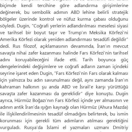
biçimde kendi tercihine göre adlandırma girişimlerine
değinerek, bu sembolik adımın ABD lehine belirli stratejik
bölgeler üzerinde kontrol ve nüfuz kurma çabası olduğunu
söyledi. Dugin, “Coğrafi yerlerin adlandırılması meselesi siyasi
ve tarihsel bir boyut taşır ve Trump’ın Meksika Körfezi’ni
Amerika Körfezi olarak yeniden adlandırması tesadüfi değildir”
dedi. Rus filozof, açıklamasının devamında, İran’ın mevcut
savaşta nihai zafer kazanması halinde Fars Körfezi’nin tarihsel
adını koruyabileceğini ifade etti. Tarih boyunca güç
dengelerindeki değişimlere ve coğrafi adların zaman içindeki
seyrine işaret eden Dugin, “Fars Körfezi’nin Fars olarak kalması
için yalnızca bu adın savunulması değil, aynı zamanda İran’ın
kahraman halkının şu anda ABD ve İsrail’e karşı yürüttüğü
savaşta zafer kazanması da gereklidir” diye konuştu. Dugin
ayrıca, Hürmüz Boğazı’nın Fars Körfezi içinde yer almasının ve
adının antik İran’da ışığın kaynağı olan Hürmüz (Ahura Mazda)
ile ilişkilendirilmesinin tesadüf olmadığını belirterek, bu ismin
korunması için gerekli tüm adımların atılması gerektiğini
vurguladı. Rusya’da İslami el yazmaları uzmanı Dmitriy