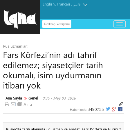
English
Français
.
.
فارسی
Desktop Versiyonu
باز
و
بسته
کردن
Rus uzmanlar:
منو
Fars Körfezi’nin adı tahrif
edilemez; siyasetçiler tarih
okumalı, isim uydurmanın
itibarı yok
Ana Sayfa
Genel
0:36 - May 03, 2026
3490755
Haber kodu:
Rusya’da tarih alanında üç uzman ve analist, Fars Körfezi ve Hürmüz