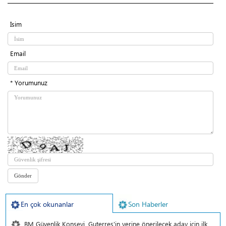
İsim
Email
* Yorumunuz
En çok okunanlar
Son Haberler
BM Güvenlik Konseyi, Guterres'in yerine önerilecek aday için ilk