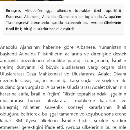
Birleşmiş Milletler’in işgal altındaki topraklar özel raportörü
Francesca Albanese, Atina’da düzenlenen bir toplantıda Avrupa’nın
“İsrailleşmesi” konusunda uyarıda bulunarak bazı Avrupa ülkelerinin
İsrail ile iş birliğini sürdürmesini eleştirdi.
Anadolu Ajansı’nın haberine göre Albanese, Yunanistan’ın
başkenti Atina’da Filistinlilerin acılarına ve direnişine destek
amacıyla düzenlenen etkinlikte yaptığı konuşmada, İsrail’in
(rejim) dünyanın iki büyük uluslararası yargı organı olan
Uluslararası Ceza Mahkemesi ve Uluslararası Adalet Divanı
nezdinde savaş suçları, insanlığa karşı suçlar ve soykırım ile
suçlandığını vurguladı. Albanese, Uluslararası Adalet Divanı’nın
kararına atıfla, İsrail'in (rejim) Filistin topraklarındaki işgalinin
uluslararası hukuk, uluslararası mahkeme kararları ve
Birleşmiş Milletler Güvenlik Konseyi kararlarının ihlali
olduğunu belirterek, bu işgal tamamen ve koşulsuz sona erene
kadar BM üyesi ülkelerin İsrail’e hiçbir şekilde yardım
etmemesi gerektiğini ifade etti. Avrupa ülkelerinin bu rejimle