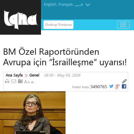
English
Français
.
.
فارسی
Desktop Versiyonu
باز
و
بسته
کردن
BM Özel Raportöründen
منو
Avrupa için “İsrailleşme” uyarısı!
Ana Sayfa
Genel
18:30 - May 03, 2026
3490765
Haber kodu: