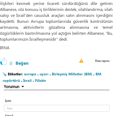
ilişkileri kesmek yerine ticareti sürdürdüğünü dile getiren
Albanese, söz konusu iş birliklerinin destek, silahlandırma, silah
satışı ve İsrail’den casusluk araçları satın alınmasını içerdiğini
kaydetti. Bunun Avrupa toplumlarında güvenlik kontrolünün
artmasına, aktivistlerin gözaltına alınmasına ve temel
özgürlüklerin bastırılmasına yol açtığını belirten Albanese, “Bu,
toplumlarımızın İsrailleşmesidir” dedi.
IRNA
Hata raporu
0
Beğen
Etiketler:
avrupa
،
uyarı
،
Birleşmiş Milletler (BM)
،
BM
ropörtörü
،
İsrail
،
Filistin
Yorumun
İsim
Email