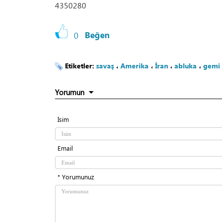
4350280
0
Beğen
Etiketler:
savaş
،
Amerika
،
İran
،
abluka
،
gemi
Yorumun
İsim
Email
* Yorumunuz