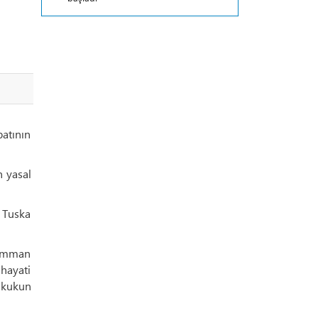
atının
n yasal
e Tuska
 Umman
 hayati
hukukun