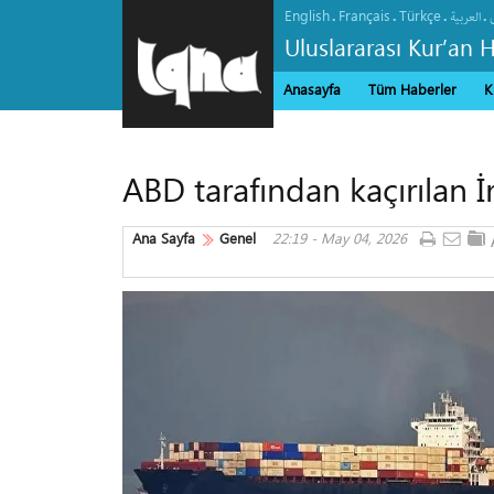
English
Français
Türkçe
.
.
.
.
العربیة
Uluslararası Kur’an 
Anasayfa
Tüm Haberler
K
ABD tarafından kaçırılan 
Ana Sayfa
Genel
22:19 - May 04, 2026