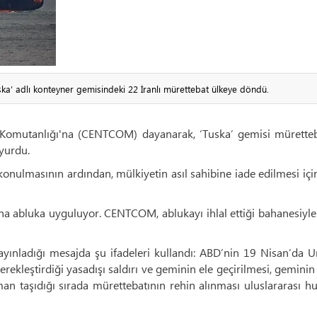
ska’ adlı konteyner gemisindeki 22 İranlı mürettebat ülkeye döndü.
z Komutanlığı'na (CENTCOM) dayanarak, ‘Tuska’ gemisi müretteb
yurdu.
onulmasının ardından, mülkiyetin asıl sahibine iade edilmesi içi
na abluka uyguluyor. CENTCOM, ablukayı ihlal ettiği bahanesiyl
yayınladığı mesajda şu ifadeleri kullandı: ABD’nin 19 Nisan’da
gerekleştirdiği yasadışı saldırı ve geminin ele geçirilmesi, geminin
an taşıdığı sırada mürettebatının rehin alınması uluslararası 