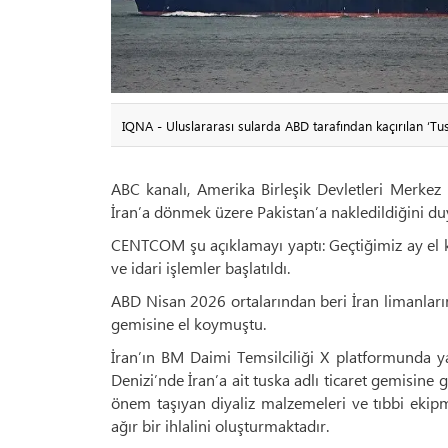
IQNA - Uluslararası sularda ABD tarafından kaçırılan ‘Tu
ABC kanalı, Amerika Birleşik Devletleri Merke
İran’a dönmek üzere Pakistan’a nakledildiğini du
CENTCOM şu açıklamayı yaptı: Geçtiğimiz ay el k
ve idari işlemler başlatıldı.
ABD Nisan 2026 ortalarından beri İran limanları
gemisine el koymuştu.
İran’ın BM Daimi Temsilciliği X platformunda 
Denizi’nde İran’a ait tuska adlı ticaret gemisine 
önem taşıyan diyaliz malzemeleri ve tıbbi ekipm
ağır bir ihlalini oluşturmaktadır.