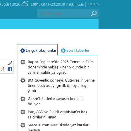
|
, Friday 07 August 2026
GMT-23:20:38
İletişim
8.99°
Hakkımızda
En çok okunanlar
Son Haberler
Rapor: İngiltere'de 2025 Temmuz-Ekim
döneminde yaklaşık her 5 günde bir
camiler saldırıya uğradı
BM Güvenlik Konseyi, Guterres'in yerine
önerilecek aday için ilk ön oylamayı
yaptı
Gazze'li kadınlar savaşın bedelini
ödüyor
İran, ABD ve Suudi Arabistan'ın Irak
saldırılarını kınadı
Şarce Kur’an Meclisi’nde yaz kursları
başladı