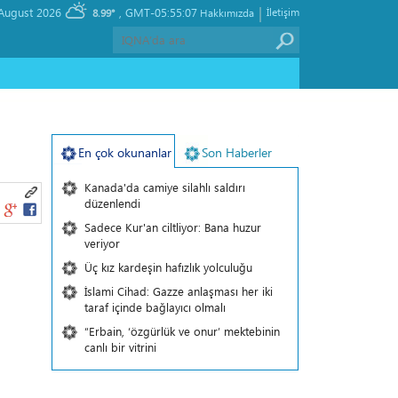
|
, Saturday 08 August 2026
GMT-05:55:07
İletişim
8.99°
Hakkımızda
En çok okunanlar
Son Haberler
Kanada'da camiye silahlı saldırı
düzenlendi
Sadece Kur'an ciltliyor: Bana huzur
veriyor
Üç kız kardeşin hafızlık yolculuğu
İslami Cihad: Gazze anlaşması her iki
taraf içinde bağlayıcı olmalı
“Erbain, ‘özgürlük ve onur’ mektebinin
canlı bir vitrini