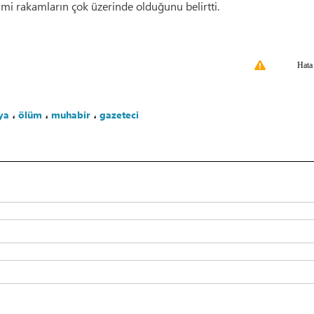
esmi rakamların çok üzerinde olduğunu belirtti.
Hata
ya
،
ölüm
،
muhabir
،
gazeteci