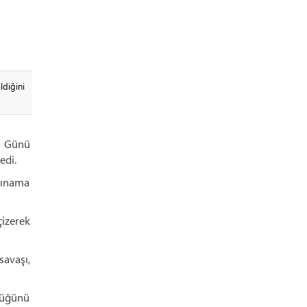
ldiğini
ın Günü
edi.
kınama
çizerek
savaşı,
düğünü