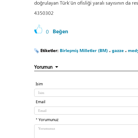
doğrulayan Türk’ün ofisliği yaralı sayısının da r
4350302
0
Beğen
Etiketler:
Birleşmiş Milletler (BM)
،
gazze
،
med
Yorumun
İsim
Email
* Yorumunuz