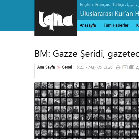
English
Français
Türkçe
.
.
.
.
العربیة
Uluslararası Kur’an 
Anasayfa
Tüm Haberler
K
BM: Gazze Şeridi, gazeteci
Ana Sayfa
Genel
9:15 - May 05, 2026