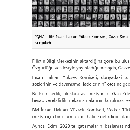
IQNA – BM İnsan Hakları Yüksek Komiseri, Gazze Şeridi’ni
vurguladı.
Filistin Bilgi Merkezinin aktardığına göre, bu u
Özgürlüğü vesilesiyle yayınladığı mesajda, Gazze’
İnsan Hakları Yüksek Komiseri, dünyadaki tüm
sözlerinin ve dayanışma ifadelerinin” ötesine ge
Bu Komiserlik, uluslararası medyanın Gazze’de ö
hesap verebilirlik mekanizmalarının kurulması ve 
BM İnsan Hakları Yüksek Komiseri, Volker Türk 
medya için bir ölüm tuzağı haline getirdiğini ifade
Ayrıca Ekim 2023’te çatışmaların başlamasın