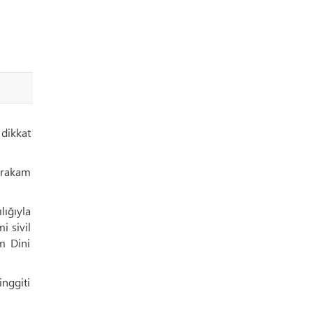
 dikkat
u rakam
ığıyla
i sivil
am Dini
nggiti