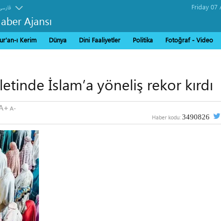
فارسی
Haber Ajansı
ur'an-ı Kerim
Dünya
Dini Faaliyetler
Politika
Fotoğraf - Video
etinde İslam’a yöneliş rekor kırdı
3490826
Haber kodu: