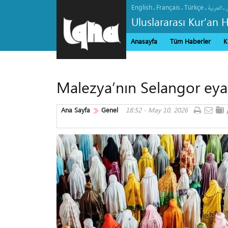
English
Français
Türkçe
.
.
.
.
العربیة
Uluslararası Kur’an 
Anasayfa
Tüm Haberler
K
Malezya’nın Selangor eyal
Ana Sayfa
Genel
18:52 - May 10, 2026