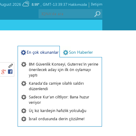
|
, Friday 07 August 2026
GMT-13:39:37
İletişim
8.99°
Hakkımızda
En çok okunanlar
Son Haberler
BM Güvenlik Konseyi, Guterres'in yerine
önerilecek aday için ilk ön oylamayı
yaptı
Kanada'da camiye silahlı saldırı
düzenlendi
Sadece Kur'an ciltliyor: Bana huzur
veriyor
Üç kız kardeşin hafızlık yolculuğu
İsrail ordusunda derin çözülme!