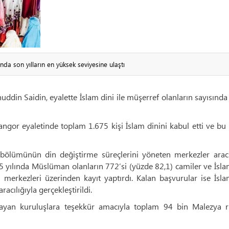
nda son yılların en yüksek seviyesine ulaştı
uddin Saidin, eyalette İslam dini ile müşerref olanların sayısında
elangor eyaletinde toplam 1.675 kişi İslam dinini kabul etti ve b
 bölümünün din değiştirme süreçlerini yöneten merkezler aracıl
 yılında Müslüman olanların 772’si (yüzde 82,1) camiler ve İslam
 merkezleri üzerinden kayıt yaptırdı. Kalan başvurular ise İsl
racılığıyla gerçekleştirildi.
layan kuruluşlara teşekkür amacıyla toplam 94 bin Malezya ri