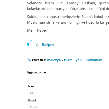
Selangor İslam Dini Konseyi Başkanı, geçen
kolaylaştırmak amacıyla bütçe tahsis edildiğini de
Saidin, söz konusu merkezlerin İslam’ı kabul etm
Müslüman olma kararını bilinçli ve huzurlu bir şek
Mehr Haber
0
Beğen
Etiketler:
malezya
،
islam
،
yeni
،
müslüman
Yorumun
İsim
Email