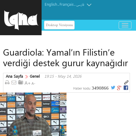
English
Français
.
.
فارسی
Desktop Versiyonu
باز
و
بسته
کردن
Guardiola: Yamal’ın Filistin’e
منو
verdiği destek gurur kaynağıdır
Ana Sayfa
Genel
19:15 - May 14, 2026
3490866
Haber kodu: