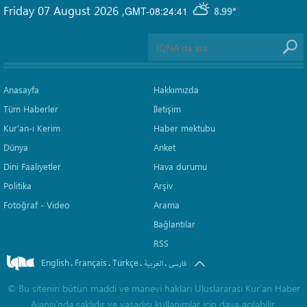
Friday 07 August 2026
,
GMT-08:24:41
8.99°
Anasayfa
Hakkımızda
Tüm Haberler
İletişim
Kur'an-ı Kerim
Haber mektubu
Dünya
Anket
Dini Faaliyetler
Hava durumu
Politika
Arşiv
Fotoğraf - Video
Arama
Bağlantılar
RSS
English
Français
Türkçe
.
.
.
.
فارسی
العربیة
©
Bu sitenin bütün maddi ve manevi hakları Uluslararası Kur’an Haber
Ajansı’nda saklıdır ve yasadışı kullanımlar için dava açılabilir.