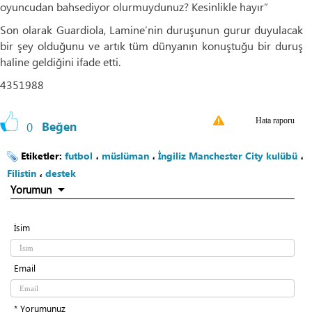
oyuncudan bahsediyor olurmuydunuz? Kesinlikle hayır”
Son olarak Guardiola, Lamine’nin duruşunun gurur duyulacak
bir şey olduğunu ve artık tüm dünyanın konuştuğu bir duruş
haline geldiğini ifade etti.
4351988
Hata raporu
0
Beğen
Etiketler:
futbol
،
müslüman
،
İngiliz Manchester City kulübü
،
Filistin
،
destek
Yorumun
İsim
Email
* Yorumunuz