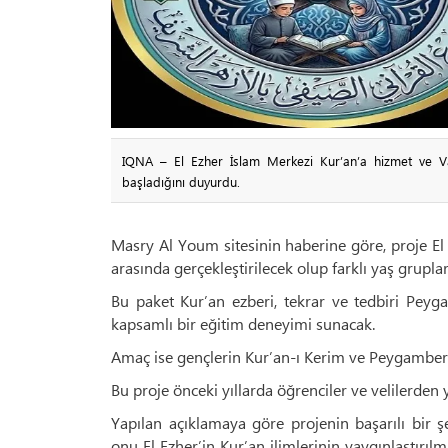
IQNA – El Ezher İslam Merkezi Kur’an’a hizmet ve Va
başladığını duyurdu.
Masry Al Youm sitesinin haberine göre, proje E
arasında gerçekleştirilecek olup farklı yaş grupla
Bu paket Kur’an ezberi, tekrar ve tedbiri Peyga
kapsamlı bir eğitim deneyimi sunacak.
Amaç ise gençlerin Kur’an-ı Kerim ve Peygamber 
Bu proje önceki yıllarda öğrenciler ve velilerden
Yapılan açıklamaya göre projenin başarılı bir 
onu El Ezher’in Kur’an ilimlerinin yaygınlaştırıl