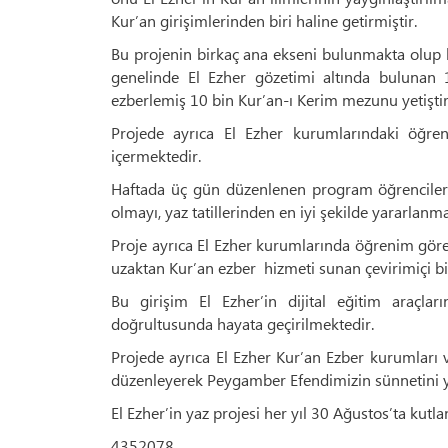
Kur’an girişimlerinden biri haline getirmiştir.
Bu projenin birkaç ana ekseni bulunmakta olup b
genelinde El Ezher gözetimi altında bulunan
ezberlemiş 10 bin Kur’an-ı Kerim mezunu yetiştir
Projede ayrıca El Ezher kurumlarındaki öğrenc
içermektedir.
Haftada üç gün düzenlenen program öğrencileri
olmayı, yaz tatillerinden en iyi şekilde yararlanm
Proje ayrıca El Ezher kurumlarında öğrenim göre
uzaktan Kur’an ezber hizmeti sunan çevirimiçi bi
Bu girişim El Ezher’in dijital eğitim araçlar
doğrultusunda hayata geçirilmektedir.
Projede ayrıca El Ezher Kur’an Ezber kurumlar
düzenleyerek Peygamber Efendimizin sünnetini 
El Ezher’in yaz projesi her yıl 30 Ağustos’ta kut
4352078