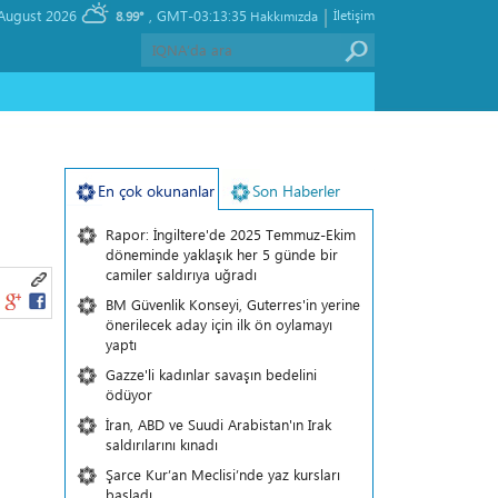
|
, Thursday 06 August 2026
GMT-03:13:35
İletişim
8.99°
Hakkımızda
En çok okunanlar
Son Haberler
Rapor: İngiltere'de 2025 Temmuz-Ekim
döneminde yaklaşık her 5 günde bir
camiler saldırıya uğradı
BM Güvenlik Konseyi, Guterres'in yerine
önerilecek aday için ilk ön oylamayı
yaptı
Gazze'li kadınlar savaşın bedelini
ödüyor
İran, ABD ve Suudi Arabistan'ın Irak
saldırılarını kınadı
Şarce Kur’an Meclisi’nde yaz kursları
başladı