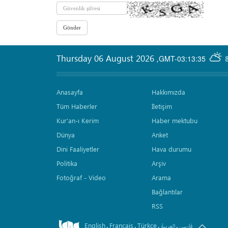
Thursday 06 August 2026
,
GMT-03:13:35
Anasayfa
Hakkımızda
Tüm Haberler
İletişim
Kur'an-ı Kerim
Haber mektubu
Dünya
Anket
Dini Faaliyetler
Hava durumu
Politika
Arşiv
Fotoğraf - Video
Arama
Bağlantılar
RSS
English
Français
Türkçe
.
.
.
.
فارسی
العربیة