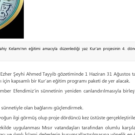
hiy Kelamı’nın eğitimi amacıyla düzenlediği yaz Kur’an projesinin 4. dön
l Ezher Şeyhi Ahmed Tayyib gözetiminde 1 Haziran 31 Ağustos ta
rı için kapsamlı bir Kur’an eğitim programı paketi de yer alacak.
mber Efendimiz’in sünnetinin yeniden canlandırılmasıyla birleş
sünnetiyle olan bağlarını güçlendirmek.
 yoğun ilgi görmüş olup proje dördüncü kez üstüste gerçekleştirile
şekilde uygulanması Mısır vatandaşları tarafından olumlu karşı
ması ve ılımlı İslami değerlerin kurumsallaştırılmasına yönelik en