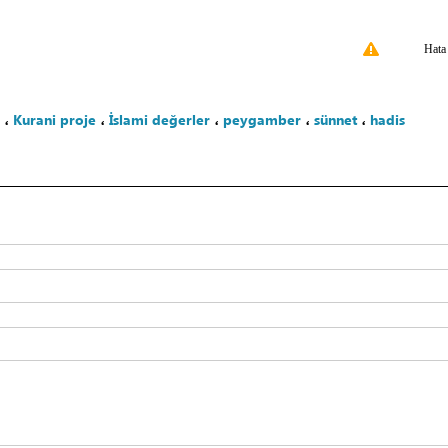
Hata
،
Kurani proje
،
İslami değerler
،
peygamber
،
sünnet
،
hadis