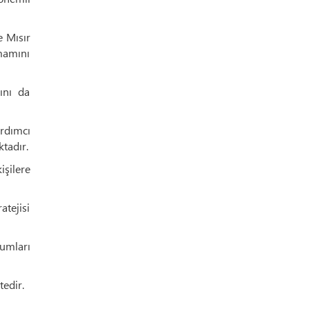
e Mısır
mamını
ını da
rdımcı
ktadır.
işilere
tejisi
umları
tedir.