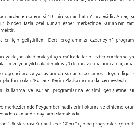
unlardan en önemlisi “10 bin Kur’an hatim” projesidir. Amaç is
 12 binden fazla özel Kur’an ezber merkezinde Kur’an’nın ta
mektir.
iler için geliştirilen “Ders programınızı ezberleyin” program
n yaklaşan akademik yıl için müfredatlarını ezberlemelerine ya
alarını ve yeni yılda akademik iş yüklerini azaltmalarını amaçlama
n öğrencilere ve yaz aylarında Kur’an ezberlemek isteyen diğer k
r platform olan “Kur’an-ı Kerim Platformu”nu da içermektedir.
ını kullanma ve Kur’an programlarına erişimi genişletme stra
ı ve merkezlerinde Peygamber hadislerini okuma ve dinleme otur
yeniden canlandırmayı amaçlamaktadır.
lanan “Uluslararası Kur’an Ezber Günü “ için de programlar içermek