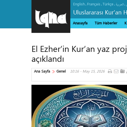
English
Français
Türkçe
.
.
.
.
العربیة
Uluslararası Kur’an 
Anasayfa
Tüm Haberler
K
El Ezher’in Kur’an yaz pro
açıklandı
Ana Sayfa
Genel
10:16 - May 15, 2026