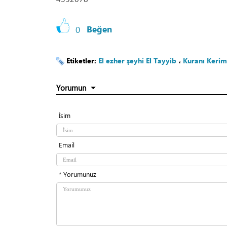
0
Beğen
Etiketler:
El ezher şeyhi El Tayyib
،
Kuranı Kerim
Yorumun
İsim
Email
* Yorumunuz