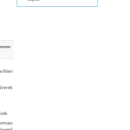
eminin
rihleri
tirerek
cek.
lanması
 önemli