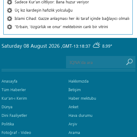
Sadece Kur'an ciltliyor: Bana huzur veriyor
Üç kız kardeşin hafızlık yolculuğu
İslami Cihad: Gazze anlaşması her iki taraf içinde bağlayıcı olmalı
“Erbain, ‘özgürlük ve onur’ mektebinin canlı bir vitrini
Saturday 08 August 2026
,
GMT-13:18:37
8.99°
Anasayfa
Hakkımızda
Tüm Haberler
İletişim
Kur'an-ı Kerim
Haber mektubu
Dünya
Anket
Dini Faaliyetler
Hava durumu
Politika
Arşiv
Fotoğraf - Video
Arama