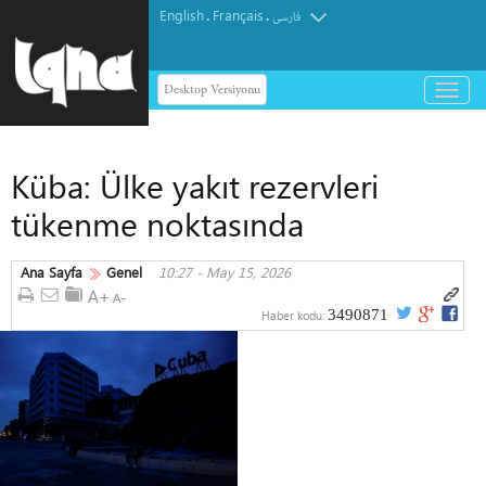
English
Français
.
.
فارسی
Desktop Versiyonu
باز
و
بسته
کردن
Küba: Ülke yakıt rezervleri
منو
tükenme noktasında
Ana Sayfa
Genel
10:27 - May 15, 2026
3490871
Haber kodu: