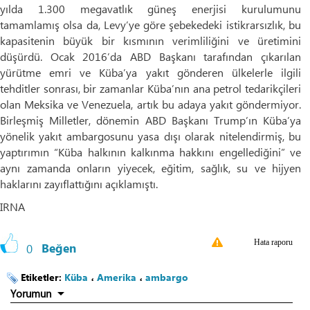
yılda 1.300 megavatlık güneş enerjisi kurulumunu
tamamlamış olsa da, Levy’ye göre şebekedeki istikrarsızlık, bu
kapasitenin büyük bir kısmının verimliliğini ve üretimini
düşürdü. Ocak 2016’da ABD Başkanı tarafından çıkarılan
yürütme emri ve Küba’ya yakıt gönderen ülkelerle ilgili
tehditler sonrası, bir zamanlar Küba’nın ana petrol tedarikçileri
olan Meksika ve Venezuela, artık bu adaya yakıt göndermiyor.
Birleşmiş Milletler, dönemin ABD Başkanı Trump’ın Küba’ya
yönelik yakıt ambargosunu yasa dışı olarak nitelendirmiş, bu
yaptırımın “Küba halkının kalkınma hakkını engellediğini” ve
aynı zamanda onların yiyecek, eğitim, sağlık, su ve hijyen
haklarını zayıflattığını açıklamıştı.
IRNA
Hata raporu
0
Beğen
Etiketler:
Küba
،
Amerika
،
ambargo
Yorumun