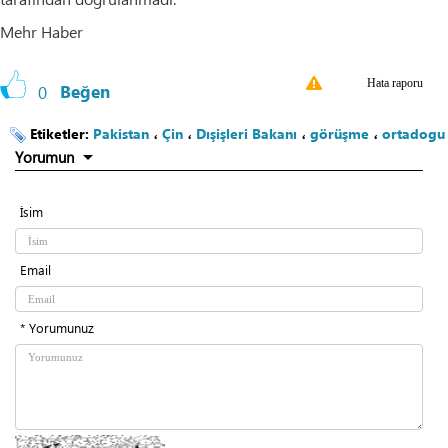
Mehr Haber
Hata raporu
0
Beğen
Etiketler:
Pakistan
،
Çin
،
Dışişleri Bakanı
،
görüşme
،
ortadogu
Yorumun
İsim
Email
* Yorumunuz