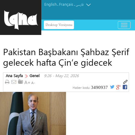
English
Français
.
.
فارسی
Desktop Versiyonu
باز
و
بسته
کردن
Pakistan Başbakanı Şahbaz Şerif
منو
gelecek hafta Çin’e gidecek
Ana Sayfa
Genel
9:26 - May 22, 2026
3490937
Haber kodu: