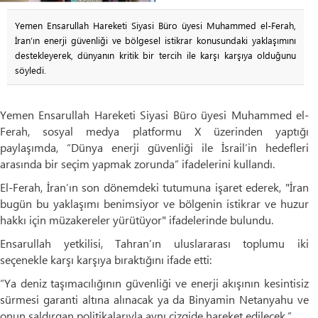
Yemen Ensarullah Hareketi Siyasi Büro üyesi Muhammed el-Ferah,
İran’ın enerji güvenliği ve bölgesel istikrar konusundaki yaklaşımını
destekleyerek, dünyanın kritik bir tercih ile karşı karşıya olduğunu
söyledi.
Yemen Ensarullah Hareketi Siyasi Büro üyesi Muhammed el-
Ferah, sosyal medya platformu X üzerinden yaptığı
paylaşımda, “Dünya enerji güvenliği ile İsrail’in hedefleri
arasında bir seçim yapmak zorunda” ifadelerini kullandı.
El-Ferah, İran’ın son dönemdeki tutumuna işaret ederek, "İran
bugün bu yaklaşımı benimsiyor ve bölgenin istikrar ve huzur
hakkı için müzakereler yürütüyor" ifadelerinde bulundu.
Ensarullah yetkilisi, Tahran’ın uluslararası toplumu iki
seçenekle karşı karşıya bıraktığını ifade etti:
“Ya deniz taşımacılığının güvenliği ve enerji akışının kesintisiz
sürmesi garanti altına alınacak ya da Binyamin Netanyahu ve
onun saldırgan politikalarıyla aynı çizgide hareket edilecek.”