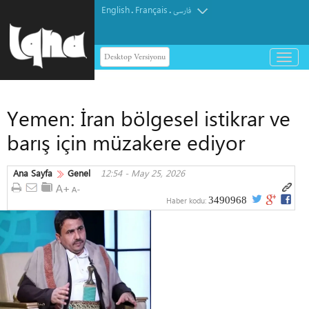
English
Français
.
.
فارسی
Desktop Versiyonu
باز
و
بسته
کردن
Yemen: İran bölgesel istikrar ve
منو
barış için müzakere ediyor
Ana Sayfa
Genel
12:54 - May 25, 2026
3490968
Haber kodu: