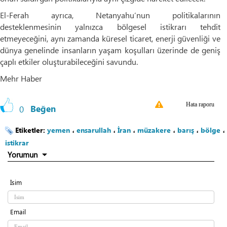
El-Ferah ayrıca, Netanyahu’nun politikalarının
desteklenmesinin yalnızca bölgesel istikrarı tehdit
etmeyeceğini, aynı zamanda küresel ticaret, enerji güvenliği ve
dünya genelinde insanların yaşam koşulları üzerinde de geniş
çaplı etkiler oluşturabileceğini savundu.
Mehr Haber
Hata raporu
0
Beğen
Etiketler:
yemen
،
ensarullah
،
İran
،
müzakere
،
barış
،
bölge
،
istikrar
Yorumun
İsim
Email