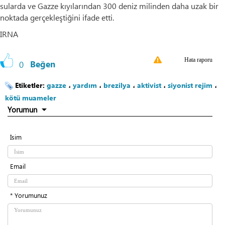
sularda ve Gazze kıyılarından 300 deniz milinden daha uzak bir
noktada gerçekleştiğini ifade etti.
IRNA
Hata raporu
0
Beğen
Etiketler:
gazze
،
yardım
،
brezilya
،
aktivist
،
siyonist rejim
،
kötü muameler
Yorumun
İsim
Email
* Yorumunuz