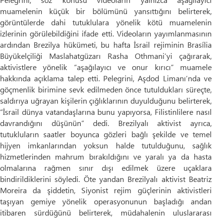
muamelenin küçük bir bölümünü yansıttığını belirterek,
görüntülerde dahi tutuklulara yönelik kötü muamelenin
izlerinin görülebildiğini ifade etti. Videoların yayımlanmasının
ardından Brezilya hükümeti, bu hafta İsrail rejiminin Brasília
Büyükelçiliği Maslahatgüzarı Rasha Othmani’yi çağırarak,
aktivistlere yönelik “aşağılayıcı ve onur kırıcı” muamele
hakkında açıklama talep etti. Pelegrini, Aşdod Limanı’nda ve
göçmenlik birimine sevk edilmeden önce tutuldukları süreçte,
saldırıya uğrayan kişilerin çığlıklarının duyulduğunu belirterek,
“İsrail dünya vatandaşlarına bunu yapıyorsa, Filistinlilere nasıl
davrandığını düşünün” dedi. Brezilyalı aktivist ayrıca,
tutukluların saatler boyunca gözleri bağlı şekilde ve temel
hijyen imkanlarından yoksun halde tutulduğunu, sağlık
hizmetlerinden mahrum bırakıldığını ve yaralı ya da hasta
olmalarına rağmen sınır dışı edilmek üzere uçaklara
bindirildiklerini söyledi. Öte yandan Brezilyalı aktivist Beatriz
Moreira da şiddetin, Siyonist rejim güçlerinin aktivistleri
taşıyan gemiye yönelik operasyonunun başladığı andan
itibaren sürdüğünü belirterek, müdahalenin uluslararası