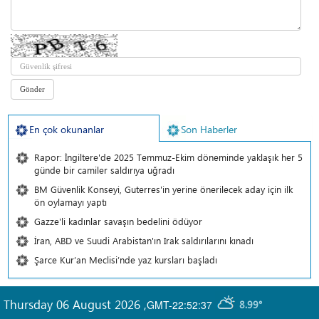
En çok okunanlar
Son Haberler
Rapor: İngiltere'de 2025 Temmuz-Ekim döneminde yaklaşık her 5
günde bir camiler saldırıya uğradı
BM Güvenlik Konseyi, Guterres'in yerine önerilecek aday için ilk
ön oylamayı yaptı
Gazze'li kadınlar savaşın bedelini ödüyor
İran, ABD ve Suudi Arabistan'ın Irak saldırılarını kınadı
Şarce Kur’an Meclisi’nde yaz kursları başladı
Thursday 06 August 2026
,
GMT-22:52:37
8.99°