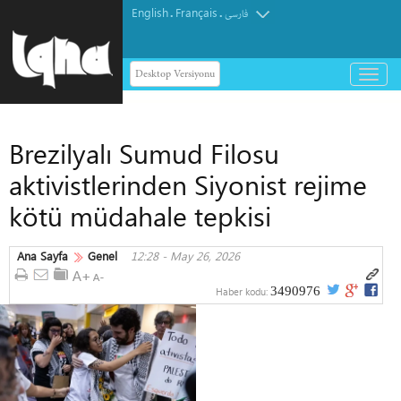
English
Français
.
.
فارسی
Desktop Versiyonu
باز
و
بسته
کردن
Brezilyalı Sumud Filosu
منو
aktivistlerinden Siyonist rejime
kötü müdahale tepkisi
Ana Sayfa
Genel
12:28 - May 26, 2026
3490976
Haber kodu: