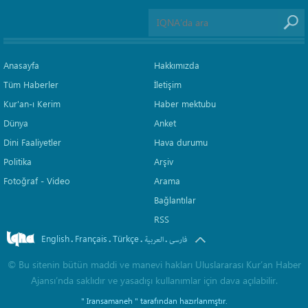
Anasayfa
Hakkımızda
Tüm Haberler
İletişim
Kur'an-ı Kerim
Haber mektubu
Dünya
Anket
Dini Faaliyetler
Hava durumu
Politika
Arşiv
Fotoğraf - Video
Arama
Bağlantılar
RSS
English
Français
Türkçe
.
.
.
.
فارسی
العربیة
©
Bu sitenin bütün maddi ve manevi hakları Uluslararası Kur’an Haber
Ajansı’nda saklıdır ve yasadışı kullanımlar için dava açılabilir.
" Iransamaneh "
tarafından hazırlanmştır.