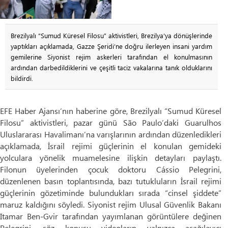
Brezilyalı “Sumud Küresel Filosu” aktivistleri, Brezilya’ya dönüşlerinde
yaptıkları açıklamada, Gazze Şeridi’ne doğru ilerleyen insani yardım
gemilerine Siyonist rejim askerleri tarafından el konulmasının
ardından darbedildiklerini ve çeşitli taciz vakalarına tanık olduklarını
bildirdi.
EFE Haber Ajansı’nın haberine göre, Brezilyalı “Sumud Küresel
Filosu” aktivistleri, pazar günü São Paulo’daki Guarulhos
Uluslararası Havalimanı’na varışlarının ardından düzenledikleri
açıklamada, İsrail rejimi güçlerinin el konulan gemideki
yolculara yönelik muamelesine ilişkin detayları paylaştı.
Filonun üyelerinden çocuk doktoru Cássio Pelegrini,
düzenlenen basın toplantısında, bazı tutukluların İsrail rejimi
güçlerinin gözetiminde bulundukları sırada “cinsel şiddete”
maruz kaldığını söyledi. Siyonist rejim Ulusal Güvenlik Bakanı
Itamar Ben-Gvir tarafından yayımlanan görüntülere değinen
Pelegrini, söz konusu videoların yalnızca aşağılayıcı