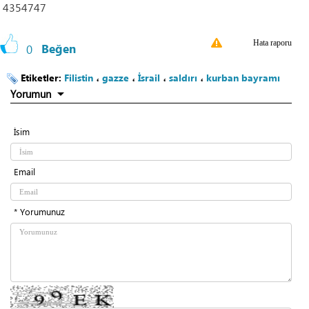
4354747
Hata raporu
0
Beğen
Etiketler:
Filistin
،
gazze
،
İsrail
،
saldırı
،
kurban bayramı
Yorumun
İsim
Email
* Yorumunuz