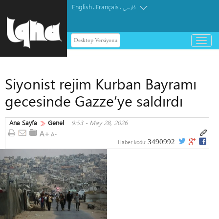
English
Français
.
.
فارسی
Desktop Versiyonu
باز
و
بسته
کردن
Siyonist rejim Kurban Bayramı
منو
gecesinde Gazze’ye saldırdı
Ana Sayfa
Genel
9:53 - May 28, 2026
3490992
Haber kodu: