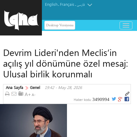
English
Français
.
.
فارسی
Desktop Versiyonu
باز
و
بسته
کردن
Devrim Lideri'nden Meclis’in
منو
açılış yıl dönümüne özel mesaj:
Ulusal birlik korunmalı
Ana Sayfa
Genel
19:42 - May 28, 2026
3490994
Haber kodu: