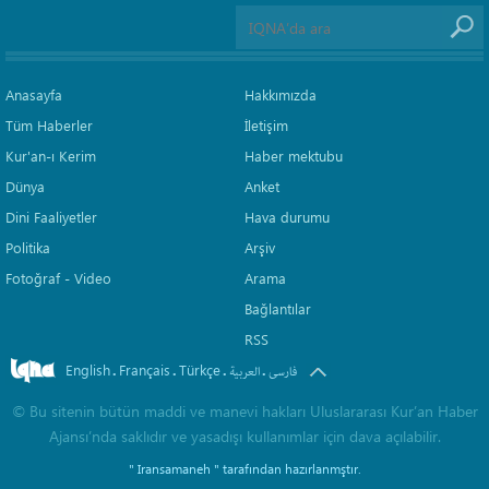
Anasayfa
Hakkımızda
Tüm Haberler
İletişim
Kur'an-ı Kerim
Haber mektubu
Dünya
Anket
Dini Faaliyetler
Hava durumu
Politika
Arşiv
Fotoğraf - Video
Arama
Bağlantılar
RSS
English
Français
Türkçe
.
.
.
.
فارسی
العربیة
©
Bu sitenin bütün maddi ve manevi hakları Uluslararası Kur’an Haber
Ajansı’nda saklıdır ve yasadışı kullanımlar için dava açılabilir.
" Iransamaneh "
tarafından hazırlanmştır.