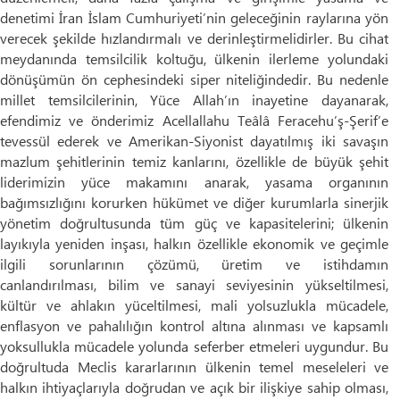
denetimi İran İslam Cumhuriyeti’nin geleceğinin raylarına yön
verecek şekilde hızlandırmalı ve derinleştirmelidirler. Bu cihat
meydanında temsilcilik koltuğu, ülkenin ilerleme yolundaki
dönüşümün ön cephesindeki siper niteliğindedir. Bu nedenle
millet temsilcilerinin, Yüce Allah’ın inayetine dayanarak,
efendimiz ve önderimiz Acellallahu Teâlâ Feracehu’ş-Şerif’e
tevessül ederek ve Amerikan-Siyonist dayatılmış iki savaşın
mazlum şehitlerinin temiz kanlarını, özellikle de büyük şehit
liderimizin yüce makamını anarak, yasama organının
bağımsızlığını korurken hükümet ve diğer kurumlarla sinerjik
yönetim doğrultusunda tüm güç ve kapasitelerini; ülkenin
layıkıyla yeniden inşası, halkın özellikle ekonomik ve geçimle
ilgili sorunlarının çözümü, üretim ve istihdamın
canlandırılması, bilim ve sanayi seviyesinin yükseltilmesi,
kültür ve ahlakın yüceltilmesi, mali yolsuzlukla mücadele,
enflasyon ve pahalılığın kontrol altına alınması ve kapsamlı
yoksullukla mücadele yolunda seferber etmeleri uygundur. Bu
doğrultuda Meclis kararlarının ülkenin temel meseleleri ve
halkın ihtiyaçlarıyla doğrudan ve açık bir ilişkiye sahip olması,