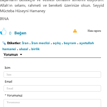
Allah’ın selamı, rahmeti ve bereketi üzerinize olsun. Seyyid
Mücteba Hüseyni Hamaney
IRNA
Hata raporu
0
Beğen
Etiketler:
İran
،
İran meclisi
،
açılış
،
bayram
،
ayetullah
hamanei
،
ulusal
،
birlik
Yorumun
İsim
Email
* Yorumunuz