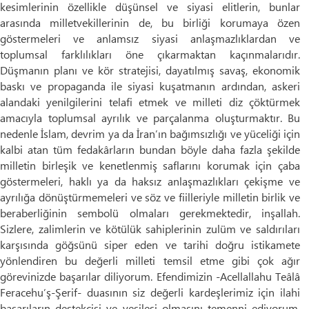
kesimlerinin özellikle düşünsel ve siyasi elitlerin, bunlar
arasında milletvekillerinin de, bu birliği korumaya özen
göstermeleri ve anlamsız siyasi anlaşmazlıklardan ve
toplumsal farklılıkları öne çıkarmaktan kaçınmalarıdır.
Düşmanın planı ve kör stratejisi, dayatılmış savaş, ekonomik
baskı ve propaganda ile siyasi kuşatmanın ardından, askeri
alandaki yenilgilerini telafi etmek ve milleti diz çöktürmek
amacıyla toplumsal ayrılık ve parçalanma oluşturmaktır. Bu
nedenle İslam, devrim ya da İran’ın bağımsızlığı ve yüceliği için
kalbi atan tüm fedakârların bundan böyle daha fazla şekilde
milletin birleşik ve kenetlenmiş saflarını korumak için çaba
göstermeleri, haklı ya da haksız anlaşmazlıkları çekişme ve
ayrılığa dönüştürmemeleri ve söz ve fiilleriyle milletin birlik ve
beraberliğinin sembolü olmaları gerekmektedir, inşallah.
Sizlere, zalimlerin ve kötülük sahiplerinin zulüm ve saldırıları
karşısında göğsünü siper eden ve tarihi doğru istikamete
yönlendiren bu değerli milleti temsil etme gibi çok ağır
görevinizde başarılar diliyorum. Efendimizin -Acellallahu Teâlâ
Feracehu’ş-Şerif- duasının siz değerli kardeşlerimiz için ilahi
başarıların destekçisi ve vesilesi olmasını temenni ediyorum.