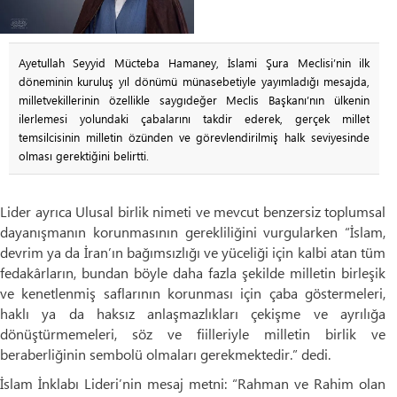
Ayetullah Seyyid Mücteba Hamaney, İslami Şura Meclisi’nin ilk
döneminin kuruluş yıl dönümü münasebetiyle yayımladığı mesajda,
milletvekillerinin özellikle saygıdeğer Meclis Başkanı’nın ülkenin
ilerlemesi yolundaki çabalarını takdir ederek, gerçek millet
temsilcisinin milletin özünden ve görevlendirilmiş halk seviyesinde
olması gerektiğini belirtti.
Lider ayrıca Ulusal birlik nimeti ve mevcut benzersiz toplumsal
dayanışmanın korunmasının gerekliliğini vurgularken “İslam,
devrim ya da İran’ın bağımsızlığı ve yüceliği için kalbi atan tüm
fedakârların, bundan böyle daha fazla şekilde milletin birleşik
ve kenetlenmiş saflarının korunması için çaba göstermeleri,
haklı ya da haksız anlaşmazlıkları çekişme ve ayrılığa
dönüştürmemeleri, söz ve fiilleriyle milletin birlik ve
beraberliğinin sembolü olmaları gerekmektedir.” dedi.
İslam İnklabı Lideri’nin mesaj metni: “Rahman ve Rahim olan