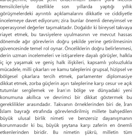
temsilcileriyle özellikle son yıllarda yaptığı yıllık
görüşmelerdeki ayrıntılı açıklamalarını dikkatle ve ciddiyetle
incelemeye davet ediyorum; zira bunlar önemli deneyimsel ve
operasyonel değerler taşımaktadır. Doğaldır ki bireysel takvaya
riayet etmek, bu tavsiyelere uyulmasının ve mevcut hassas
dönemde ağır görevlerin doğru şekilde yerine getirilmesinin
güvencesinde temel rol oynar. Önceliklerin doğru belirlenmesi,
derin uzman incelemeleri ve istişarelere dayalı görüşler, halkla
iç içe yaşamak ve geniş halk ilişkileri, kapsamlı yolsuzlukla
mücadele, milli çıkarları ve kamu taleplerini grupsal, hizipsel ve
bölgesel çıkarlara tercih etmek, parlamenter diplomasiye
dikkat etmek, zorba güçlerin aşırı taleplerine karşı cesur ve açık
tutumlar sergilemek ve İran’ın bölge ve dünyadaki yeni
konumuna akıllıca ve devrimci bir dikkat göstermek bu
gereklilikler arasındadır. Takvanın örneklerinden biri de, İran
İslam bayrağı etrafında görevlendirilmiş millete bahşedilen
büyük ulusal birlik nimeti ve benzersiz dayanışmanın
korunmasıdır ki bu, büyük şeytana karşı zaferin en önemli
etkenlerinden biridir. Bu nimetin şükrü, milletin tüm