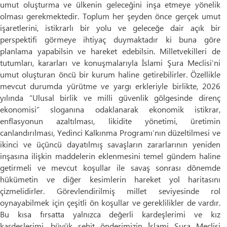
umut oluşturma ve ülkenin geleceğini inşa etmeye yönelik
olması gerekmektedir. Toplum her şeyden önce gerçek umut
işaretlerini, istikrarlı bir yolu ve geleceğe dair açık bir
perspektifi görmeye ihtiyaç duymaktadır ki buna göre
planlama yapabilsin ve hareket edebilsin. Milletvekilleri de
tutumları, kararları ve konuşmalarıyla İslami Şura Meclisi’ni
umut oluşturan öncü bir kurum haline getirebilirler. Özellikle
mevcut durumda yürütme ve yargı erkleriyle birlikte, 2026
yılında “Ulusal birlik ve milli güvenlik gölgesinde direnç
ekonomisi” sloganına odaklanarak ekonomik istikrar,
enflasyonun azaltılması, likidite yönetimi, üretimin
canlandırılması, Yedinci Kalkınma Programı’nın düzeltilmesi ve
ikinci ve üçüncü dayatılmış savaşların zararlarının yeniden
inşasına ilişkin maddelerin eklenmesini temel gündem haline
getirmeli ve mevcut koşullar ile savaş sonrası dönemde
hükümetin ve diğer kesimlerin hareket yol haritasını
çizmelidirler. Görevlendirilmiş millet seviyesinde rol
oynayabilmek için çeşitli ön koşullar ve gereklilikler de vardır.
Bu kısa fırsatta yalnızca değerli kardeşlerimi ve kız
kardeşlerimi, büyük şehit önderimizin İslami Şura Meclisi