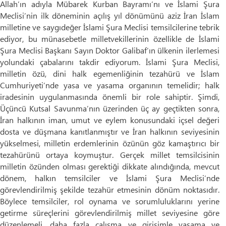
Allah’ın adıyla Mübarek Kurban Bayramı’nı ve İslami Şura
Meclisi’nin ilk döneminin açılış yıl dönümünü aziz İran İslam
milletine ve saygıdeğer İslami Şura Meclisi temsilcilerine tebrik
ediyor, bu münasebetle milletvekillerinin özellikle de İslami
Şura Meclisi Başkanı Sayın Doktor Galibaf’ın ülkenin ilerlemesi
yolundaki çabalarını takdir ediyorum. İslami Şura Meclisi,
milletin özü, dini halk egemenliğinin tezahürü ve İslam
Cumhuriyeti’nde yasa ve yasama organının temelidir; halk
iradesinin uygulanmasında önemli bir role sahiptir. Şimdi,
Üçüncü Kutsal Savunma’nın üzerinden üç ay geçtikten sonra,
İran halkının iman, umut ve eylem konusundaki içsel değeri
dosta ve düşmana kanıtlanmıştır ve İran halkının seviyesinin
yükselmesi, milletin erdemlerinin özünün göz kamaştırıcı bir
tezahürünü ortaya koymuştur. Gerçek millet temsilcisinin
milletin özünden olması gerektiği dikkate alındığında, mevcut
dönem, halkın temsilciler ve İslami Şura Meclisi’nde
görevlendirilmiş şekilde tezahür etmesinin dönüm noktasıdır.
Böylece temsilciler, rol oynama ve sorumluluklarını yerine
getirme süreçlerini görevlendirilmiş millet seviyesine göre
düzenlemeli, daha fazla çalışma ve girişimle yasama ve