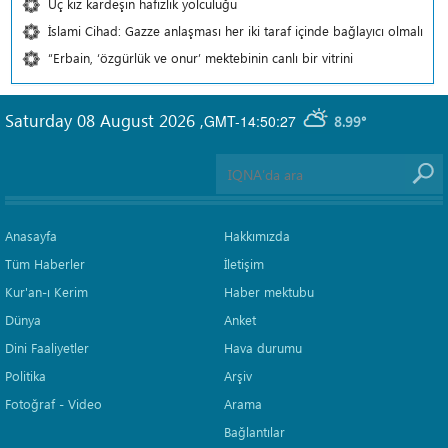
Üç kız kardeşin hafızlık yolculuğu
İslami Cihad: Gazze anlaşması her iki taraf içinde bağlayıcı olmalı
“Erbain, ‘özgürlük ve onur’ mektebinin canlı bir vitrini
Saturday 08 August 2026
,
GMT-14:50:27
8.99°
Anasayfa
Hakkımızda
Tüm Haberler
İletişim
Kur'an-ı Kerim
Haber mektubu
Dünya
Anket
Dini Faaliyetler
Hava durumu
Politika
Arşiv
Fotoğraf - Video
Arama
Bağlantılar