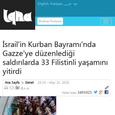
English
Français
.
.
فارسی
Desktop Versiyonu
باز
و
بسته
کردن
İsrail'in Kurban Bayramı'nda
منو
Gazze'ye düzenlediği
saldırılarda 33 Filistinli yaşamını
yitirdi
Ana Sayfa
Genel
16:14 - May 31, 2026
3491025
Haber kodu: