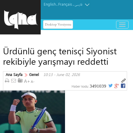
English
Français
.
.
فارسی
Desktop Versiyonu
باز
و
بسته
کردن
Ürdünlü genç tenisçi Siyonist
منو
rekibiyle yarışmayı reddetti
Ana Sayfa
Genel
10:13 - June 02, 2026
3491039
Haber kodu: