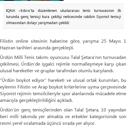
IQNA –Kıbrıs’ta düzenlenen uluslararası tenis turnuvasının ilk
turunda genç tenisçi kura çekilişi neticesinde rakibin Siyonist tenisçi
olmasından dolayı yarışmadan çekildi.
Filistin online sitesinin haberine göre, yarışma 25 Mayıs 1
Haziran tarihleri arasında gerçekleşti.
Ürdün Milli Tenis takımı oyuncusu Talal Şetara’nın turnuvadan
çekilmesi, Ürdün’de işgalci rejimle normalleşmeye karşı çıkan
ulusal hareketler ve gruplar tarafından olumlu karşılandı.
“Ürdün boykot ediyor” hareketi ve ulusal ortak kurumları, bu
eylemin Filistin ve Arap boykot kriterlerine uyma çerçevesinde
Siyonist rejimin temsilcileriyle spor alanlarında mücadele etme
amacıyla gerçekleştirildiğini açıkladı.
Ürdün’ün genç tenisçilerinden olan Talal Şetara, 10 yaşından
beri milli takımda yer almakta ve erkekler kategorisinde son
resmi yerel sıralamada üçüncü sırada yer alıyor.