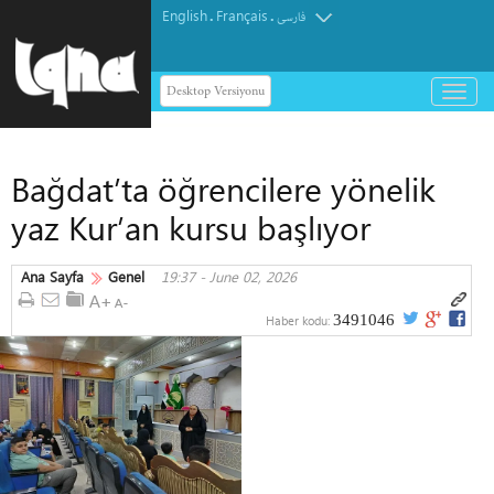
English
Français
.
.
فارسی
Desktop Versiyonu
باز
و
بسته
کردن
Bağdat’ta öğrencilere yönelik
منو
yaz Kur’an kursu başlıyor
Ana Sayfa
Genel
19:37 - June 02, 2026
3491046
Haber kodu: