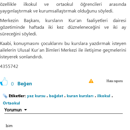
özellikle ilkokul ve ortaokul öğrencileri arasında
yaygınlaştırmak ve kurumsallaştırmak olduğunu söyledi.
Merkezin Başkanı, kursların Kur’an faaliyetleri dairesi
gözetiminde haftada iki kez düzneleneceğini ve iki ay
süreceğini söyledi.
Kaabi, konuşmasını çocuklarını bu kurslara yazdırmak isteyen
ailelerin Ulusal Kur’an İlimleri Merkezi ile iletişime geçmelerini
isteyerek sonlandırdı.
4355742
Hata raporu
0
Beğen
Etiketler:
yaz kursu
،
bağdat
،
kuran kursları
،
ilkokul
،
Ortaokul
Yorumun
İsim