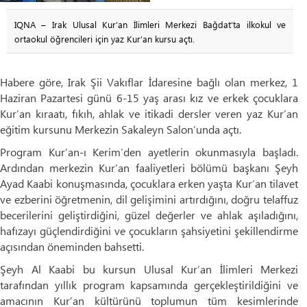
IQNA – Irak Ulusal Kur’an İlimleri Merkezi Bağdat’ta ilkokul ve
ortaokul öğrencileri için yaz Kur’an kursu açtı.
Habere göre, Irak Şii Vakıflar İdaresine bağlı olan merkez, 1
Haziran Pazartesi günü 6-15 yaş arası kız ve erkek çocuklara
Kur’an kıraatı, fıkıh, ahlak ve itikadi dersler veren yaz Kur’an
eğitim kursunu Merkezin Sakaleyn Salon’unda açtı.
Program Kur’an-ı Kerim’den ayetlerin okunmasıyla başladı.
Ardından merkezin Kur’an faaliyetleri bölümü başkanı Şeyh
Ayad Kaabi konuşmasında, çocuklara erken yaşta Kur’an tilavet
ve ezberini öğretmenin, dil gelişimini artırdığını, doğru telaffuz
becerilerini geliştirdiğini, güzel değerler ve ahlak aşıladığını,
hafızayı güçlendirdiğini ve çocukların şahsiyetini şekillendirme
açısından öneminden bahsetti.
Şeyh Al Kaabi bu kursun Ulusal Kur’an İlimleri Merkezi
tarafından yıllık program kapsamında gerçekleştirildiğini ve
amacının Kur’an kültürünü toplumun tüm kesimlerinde