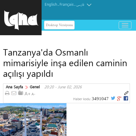
English
Français
.
.
فارسی
Desktop Versiyonu
باز
و
بسته
کردن
Tanzanya'da Osmanlı
منو
mimarisiyle inşa edilen caminin
açılışı yapıldı
Ana Sayfa
Genel
20:20 - June 02, 2026
3491047
Haber kodu: