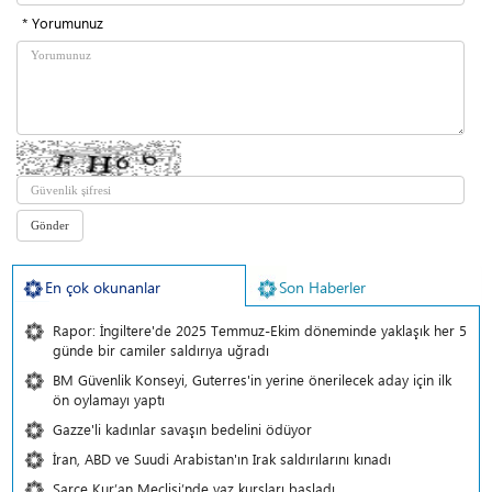
* Yorumunuz
En çok okunanlar
Son Haberler
Rapor: İngiltere'de 2025 Temmuz-Ekim döneminde yaklaşık her 5
günde bir camiler saldırıya uğradı
BM Güvenlik Konseyi, Guterres'in yerine önerilecek aday için ilk
ön oylamayı yaptı
Gazze'li kadınlar savaşın bedelini ödüyor
İran, ABD ve Suudi Arabistan'ın Irak saldırılarını kınadı
Şarce Kur’an Meclisi’nde yaz kursları başladı