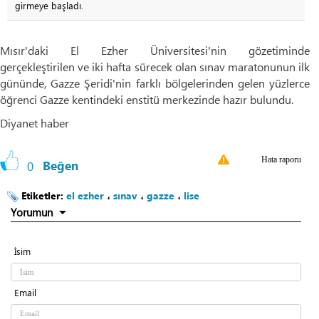
girmeye başladı.
Mısır'daki El Ezher Üniversitesi'nin gözetiminde
gerçekleştirilen ve iki hafta sürecek olan sınav maratonunun ilk
gününde, Gazze Şeridi'nin farklı bölgelerinden gelen yüzlerce
öğrenci Gazze kentindeki enstitü merkezinde hazır bulundu.
Diyanet haber
Hata raporu
0
Beğen
Etiketler:
el ezher
،
sınav
،
gazze
،
lise
Yorumun
İsim
Email