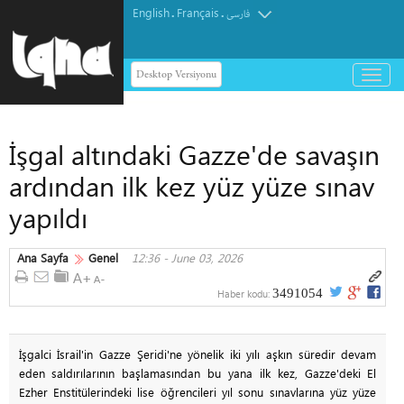
English
Français
.
.
فارسی
Desktop Versiyonu
باز
و
بسته
کردن
İşgal altındaki Gazze'de savaşın
منو
ardından ilk kez yüz yüze sınav
yapıldı
Ana Sayfa
Genel
12:36 - June 03, 2026
3491054
Haber kodu:
İşgalci İsrail'in Gazze Şeridi'ne yönelik iki yılı aşkın süredir devam
eden saldırılarının başlamasından bu yana ilk kez, Gazze'deki El
Ezher Enstitülerindeki lise öğrencileri yıl sonu sınavlarına yüz yüze