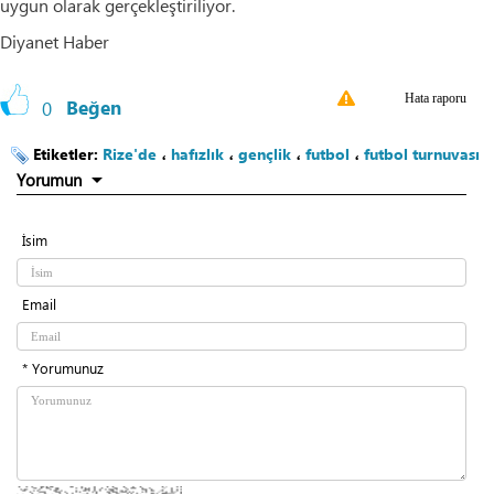
uygun olarak gerçekleştiriliyor.
Diyanet Haber
Hata raporu
0
Beğen
Etiketler:
Rize'de
،
hafızlık
،
gençlik
،
futbol
،
futbol turnuvası
Yorumun
İsim
Email
* Yorumunuz