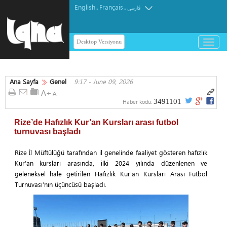
English
Français
.
.
فارسی
Desktop Versiyonu
باز
و
بسته
کردن
Ana Sayfa
Genel
9:17 - June 09, 2026
منو
3491101
Haber kodu:
Rize’de Hafızlık Kur’an Kursları arası futbol
turnuvası başladı
Rize İl Müftülüğü tarafından il genelinde faaliyet gösteren hafızlık
Kur’an kursları arasında, ilki 2024 yılında düzenlenen ve
geleneksel hale getirilen Hafızlık Kur’an Kursları Arası Futbol
Turnuvası’nın üçüncüsü başladı.