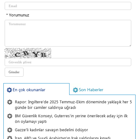
* Yorumunuz
En çok okunanlar
Son Haberler
Rapor: İngiltere'de 2025 Temmuz-Ekim döneminde yaklaşık her 5
günde bir camiler saldırıya uğradı
BM Güvenlik Konseyi, Guterres'in yerine önerilecek aday için ilk
ön oylamayı yaptı
Gazze'li kadınlar savaşın bedelini ödüyor
İran, ABD ve Suudi Arabistan'ın Irak saldırılarını kınadı