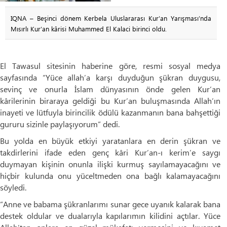
IQNA – Beşinci dönem Kerbela Uluslararası Kur’an Yarışması’nda
Mısırlı Kur’an kârisi Muhammed El Kalaci birinci oldu.
El Tawasul sitesinin haberine göre, resmi sosyal medya
sayfasında “Yüce allah’a karşı duyduğun şükran duygusu,
sevinç ve onurla İslam dünyasının önde gelen Kur’an
kârilerinin biraraya geldiği bu Kur’an buluşmasında Allah’ın
inayeti ve lütfuyla birincilik ödülü kazanmanın bana bahşettiği
gururu sizinle paylaşıyorum” dedi.
Bu yolda en büyük etkiyi yaratanlara en derin şükran ve
takdirlerini ifade eden genç kâri Kur’an-ı kerim’e saygı
duymayan kişinin onunla ilişki kurmuş sayılamayacağını ve
hiçbir kulunda onu yüceltmeden ona bağlı kalamayacağını
söyledi.
“Anne ve babama şükranlarımı sunar gece uyanık kalarak bana
destek oldular ve dualarıyla kapılarımın kilidini açtılar. Yüce