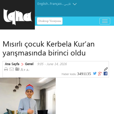
English
Français
.
.
فارسی
Desktop Versiyonu
باز
و
بسته
کردن
Mısırlı çocuk Kerbela Kur’an
منو
yarışmasında birinci oldu
Ana Sayfa
Genel
9:05 - June 14, 2026
3491135
Haber kodu: