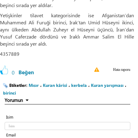
beşinci sırada yer aldılar.
Yetişkinler tilavet kategorisinde ise Afganistan’dan
Muhammed Ali Furuği birinci, Irak’tan Umid Hüseyni ikinci,
aynı ülkeden Abdullah Zuheyr el Hüseyni üçüncü, İran’dan
Yusuf Caferzade dördünü ve Iraklı Ammar Salim El Hille
beşinci sırada yer aldı.
4357889
Hata raporu
0
Beğen
Etiketler:
Mısır
،
Kuran kârisi
،
kerbela
،
Kuran yarışması
،
birinci
Yorumun
İsim
Email