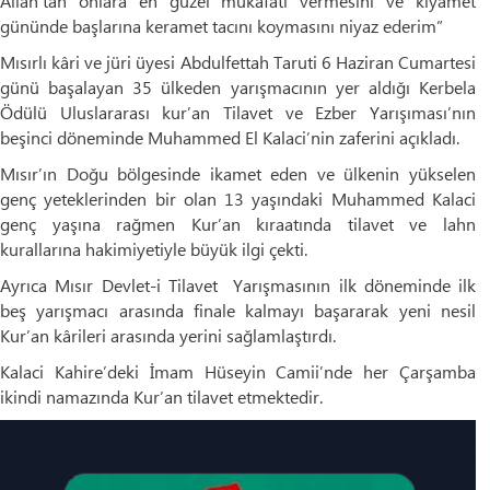
Allah’tan onlara en güzel mükafatı vermesini ve kıyamet
gününde başlarına keramet tacını koymasını niyaz ederim”
Mısırlı kâri ve jüri üyesi Abdulfettah Taruti 6 Haziran Cumartesi
günü başalayan 35 ülkeden yarışmacının yer aldığı Kerbela
Ödülü Uluslararası kur’an Tilavet ve Ezber Yarışıması’nın
beşinci döneminde Muhammed El Kalaci’nin zaferini açıkladı.
Mısır’ın Doğu bölgesinde ikamet eden ve ülkenin yükselen
genç yeteklerinden bir olan 13 yaşındaki Muhammed Kalaci
genç yaşına rağmen Kur’an kıraatında tilavet ve lahn
kurallarına hakimiyetiyle büyük ilgi çekti.
Ayrıca Mısır Devlet-i Tilavet Yarışmasının ilk döneminde ilk
beş yarışmacı arasında finale kalmayı başararak yeni nesil
Kur’an kârileri arasında yerini sağlamlaştırdı.
Kalaci Kahire’deki İmam Hüseyin Camii’nde her Çarşamba
ikindi namazında Kur’an tilavet etmektedir.