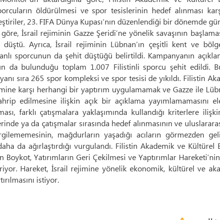
porcuların öldürülmesi ve spor tesislerinin hedef alınması kar
eleştiriler, 23. FIFA Dünya Kupası’nın düzenlendiği bir dönemde 
göre, İsrail rejiminin Gazze Şeridi’ne yönelik savaşının başlam
 düştü. Ayrıca, İsrail rejiminin Lübnan’ın çeşitli kent ve bölg
nanlı sporcunun da şehit düştüğü belirtildi. Kampanyanın açıkl
n da bulunduğu toplam 1.007 Filistinli sporcu şehit edildi. Bu
anı sıra 265 spor kompleksi ve spor tesisi de yıkıldı. Filistin A
ejimine karşı herhangi bir yaptırım uygulamamak ve Gazze ile Lü
ahrip edilmesine ilişkin açık bir açıklama yayımlamamasını ele
, farklı çatışmalara yaklaşımında kullandığı kriterlere ilişki
lerinde ya da çatışmalar sırasında hedef alınmasının ve uluslarara
rgilememesinin, mağdurların yaşadığı acıların görmezden gel
daha da ağırlaştırdığı vurgulandı. Filistin Akademik ve Kültürel
en Boykot, Yatırımların Geri Çekilmesi ve Yaptırımlar Hareketi’ni
riyor. Hareket, İsrail rejimine yönelik ekonomik, kültürel ve a
rılmasını istiyor.