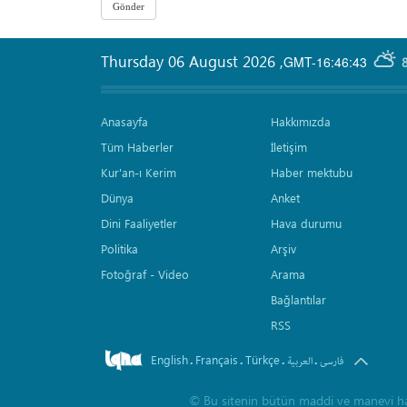
Thursday 06 August 2026
,
GMT-16:46:43
Anasayfa
Hakkımızda
Tüm Haberler
İletişim
Kur'an-ı Kerim
Haber mektubu
Dünya
Anket
Dini Faaliyetler
Hava durumu
Politika
Arşiv
Fotoğraf - Video
Arama
Bağlantılar
RSS
English
Français
Türkçe
.
.
.
.
فارسی
العربیة
©
Bu sitenin bütün maddi ve manevi hakla