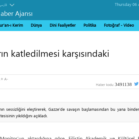
فارسی
Haber Ajansı
ur'an-ı Kerim
Dünya
Dini Faaliyetler
Politika
Fotoğraf - Video
arın katledilmesi karşısındaki
3491138
Haber kodu:
nın sessizliğini eleştirerek, Gazze’de savaşın başlamasından bu yana binden
esisinin yıkıldığını açıkladı.
Monitor’un aktardığına göre, Filistin Akademik ve Kültürel 