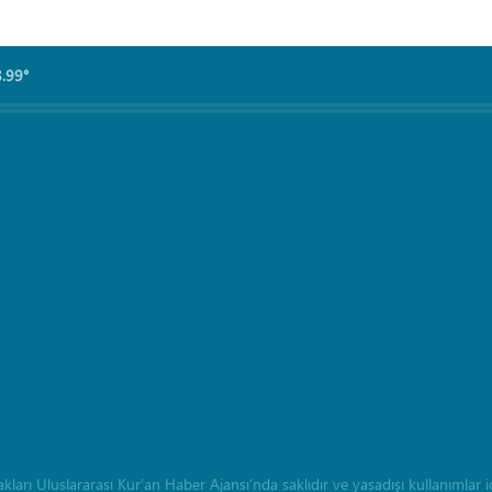
8.99°
rı Uluslararası Kur’an Haber Ajansı’nda saklıdır ve yasadışı kullanımlar içi