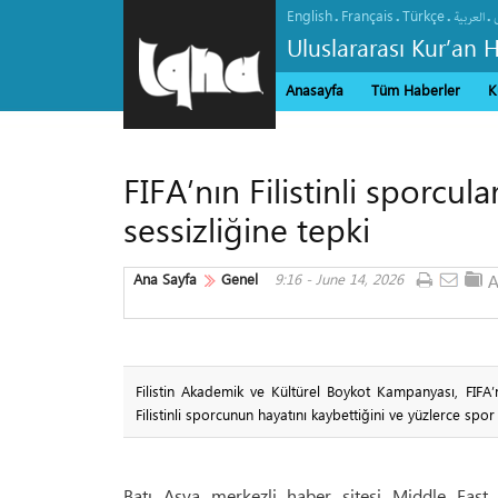
English
Français
Türkçe
.
.
.
.
العربیة
Uluslararası Kur’an 
Anasayfa
Tüm Haberler
K
FIFA’nın Filistinli sporcul
sessizliğine tepki
Ana Sayfa
Genel
9:16 - June 14, 2026
Filistin Akademik ve Kültürel Boykot Kampanyası, FIFA’
Filistinli sporcunun hayatını kaybettiğini ve yüzlerce spor t
Batı Asya merkezli haber sitesi Middle East 