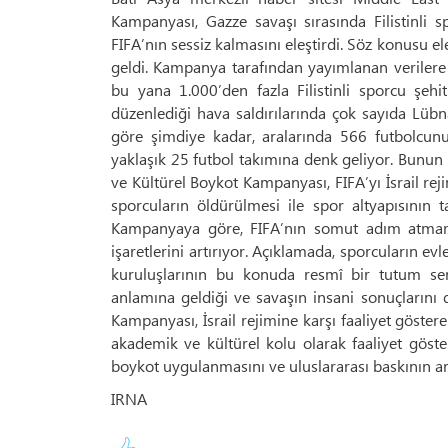
Kampanyası, Gazze savaşı sırasında Filistinli s
FIFA’nın sessiz kalmasını eleştirdi. Söz konusu 
geldi. Kampanya tarafından yayımlanan verilere 
bu yana 1.000’den fazla Filistinli sporcu şehit
düzenlediği hava saldırılarında çok sayıda Lüb
göre şimdiye kadar, aralarında 566 futbolcunu
yaklaşık 25 futbol takımına denk geliyor. Bunun y
ve Kültürel Boykot Kampanyası, FIFA’yı İsrail r
sporcuların öldürülmesi ile spor altyapısının t
Kampanyaya göre, FIFA’nın somut adım atmaması
işaretlerini artırıyor. Açıklamada, sporcuların ev
kuruluşlarının bu konuda resmî bir tutum se
anlamına geldiği ve savaşın insani sonuçlarını 
Kampanyası, İsrail rejimine karşı faaliyet göster
akademik ve kültürel kolu olarak faaliyet göste
boykot uygulanmasını ve uluslararası baskının artı
IRNA