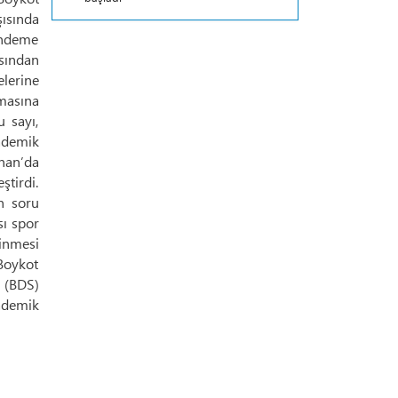
şısında
gündeme
asından
elerine
amasına
 sayı,
kademik
bnan’da
ştirdi.
n soru
sı spor
inmesi
 Boykot
n (BDS)
kademik