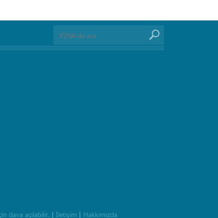
n dava açılabilir.
İletişim
Hakkımızda
|
|