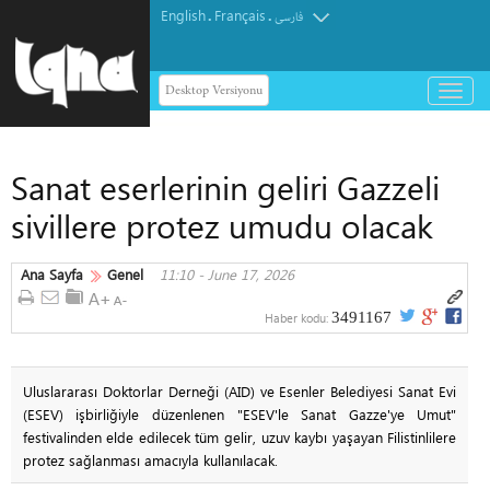
English
Français
.
.
فارسی
Desktop Versiyonu
باز
و
بسته
کردن
Sanat eserlerinin geliri Gazzeli
منو
sivillere protez umudu olacak
Ana Sayfa
Genel
11:10 - June 17, 2026
3491167
Haber kodu:
Uluslararası Doktorlar Derneği (AID) ve Esenler Belediyesi Sanat Evi
(ESEV) işbirliğiyle düzenlenen "ESEV'le Sanat Gazze'ye Umut"
festivalinden elde edilecek tüm gelir, uzuv kaybı yaşayan Filistinlilere
protez sağlanması amacıyla kullanılacak.