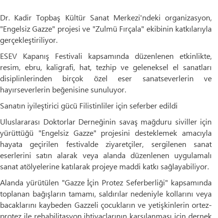
Dr. Kadir Topbaş Kültür Sanat Merkezi'ndeki organizasyon,
"Engelsiz Gazze" projesi ve "Zulmü Fırçala" ekibinin katkılarıyla
gerçekleştiriliyor.
ESEV Kapanış Festivali kapsamında düzenlenen etkinlikte,
resim, ebru, kaligrafi, hat, tezhip ve geleneksel el sanatları
disiplinlerinden birçok özel eser sanatseverlerin ve
hayırseverlerin beğenisine sunuluyor.
Sanatın iyileştirici gücü Filistinliler için seferber edildi
Uluslararası Doktorlar Derneğinin savaş mağduru siviller için
yürüttüğü "Engelsiz Gazze" projesini desteklemek amacıyla
hayata geçirilen festivalde ziyaretçiler, sergilenen sanat
eserlerini satın alarak veya alanda düzenlenen uygulamalı
sanat atölyelerine katılarak projeye maddi katkı sağlayabiliyor.
Alanda yürütülen "Gazze İçin Protez Seferberliği" kapsamında
toplanan bağışların tamamı, saldırılar nedeniyle kollarını veya
bacaklarını kaybeden Gazzeli çocukların ve yetişkinlerin ortez-
protez ile rehabilitasyon ihtiyaçlarının karşılanması için dernek