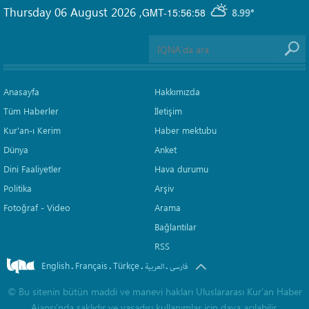
Thursday 06 August 2026
,
GMT-15:56:58
8.99°
Anasayfa
Hakkımızda
Tüm Haberler
İletişim
Kur'an-ı Kerim
Haber mektubu
Dünya
Anket
Dini Faaliyetler
Hava durumu
Politika
Arşiv
Fotoğraf - Video
Arama
Bağlantılar
RSS
English
Français
Türkçe
.
.
.
.
فارسی
العربیة
©
Bu sitenin bütün maddi ve manevi hakları Uluslararası Kur’an Haber
Ajansı’nda saklıdır ve yasadışı kullanımlar için dava açılabilir.