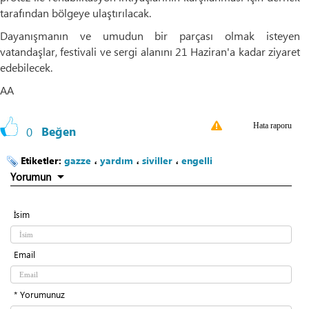
tarafından bölgeye ulaştırılacak.
Dayanışmanın ve umudun bir parçası olmak isteyen
vatandaşlar, festivali ve sergi alanını 21 Haziran'a kadar ziyaret
edebilecek.
AA
Hata raporu
0
Beğen
Etiketler:
gazze
،
yardım
،
siviller
،
engelli
Yorumun
İsim
Email
* Yorumunuz