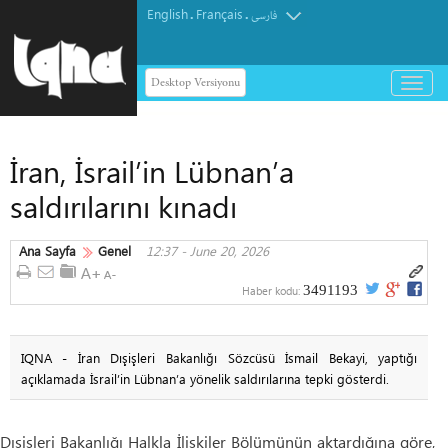
English
Français
.
.
فارسی
Desktop Versiyonu
باز
و
بسته
کردن
İran, İsrail’in Lübnan’a
منو
saldırılarını kınadı
Ana Sayfa
Genel
12:37 - June 20, 2026
3491193
Haber kodu:
IQNA - İran Dışişleri Bakanlığı Sözcüsü İsmail Bekayi, yaptığı
açıklamada İsrail’in Lübnan’a yönelik saldırılarına tepki gösterdi.
Dışişleri Bakanlığı Halkla İlişkiler Bölümünün aktardığına göre,