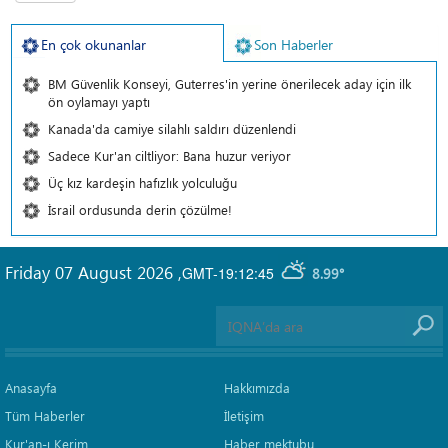
En çok okunanlar
Son Haberler
BM Güvenlik Konseyi, Guterres'in yerine önerilecek aday için ilk
ön oylamayı yaptı
Kanada'da camiye silahlı saldırı düzenlendi
Sadece Kur'an ciltliyor: Bana huzur veriyor
Üç kız kardeşin hafızlık yolculuğu
İsrail ordusunda derin çözülme!
Friday 07 August 2026
,
GMT-19:12:45
8.99°
Anasayfa
Hakkımızda
Tüm Haberler
İletişim
Kur'an-ı Kerim
Haber mektubu