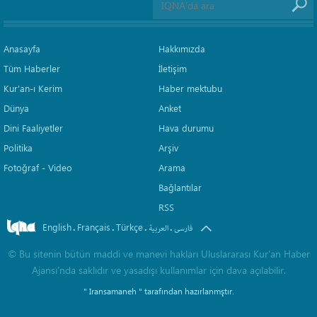
Anasayfa
Hakkımızda
Tüm Haberler
İletişim
Kur'an-ı Kerim
Haber mektubu
Dünya
Anket
Dini Faaliyetler
Hava durumu
Politika
Arşiv
Fotoğraf - Video
Arama
Bağlantılar
RSS
English
Français
Türkçe
.
.
.
.
فارسی
العربیة
©
Bu sitenin bütün maddi ve manevi hakları Uluslararası Kur’an Haber
Ajansı’nda saklıdır ve yasadışı kullanımlar için dava açılabilir.
" Iransamaneh "
tarafından hazırlanmştır.