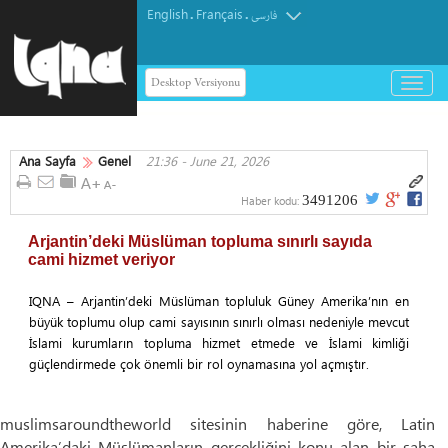
English
Français
.
.
فارسی
Desktop Versiyonu
باز
و
بسته
کردن
Ana Sayfa
Genel
21:36 - June 21, 2026
منو
3491206
Haber kodu:
Arjantin’deki Müslüman topluma sınırlı sayıda
cami hizmet veriyor
IQNA – Arjantin’deki Müslüman topluluk Güney Amerika’nın en
büyük toplumu olup cami sayısının sınırlı olması nedeniyle mevcut
İslami kurumların topluma hizmet etmede ve İslami kimliği
güçlendirmede çok önemli bir rol oynamasına yol açmıştır.
muslimsaroundtheworld sitesinin haberine göre, Latin
Amerika’daki Müslümanların gerçekliğini konu alan bir saha