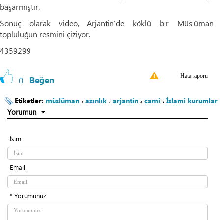
başarmıştır.
Sonuç olarak video, Arjantin’de köklü bir Müslüman
topluluğun resmini çiziyor.
4359299
Hata raporu
0
Beğen
Etiketler:
müslüman
،
azınlık
،
arjantin
،
cami
،
İslami kurumlar
Yorumun
İsim
Email
* Yorumunuz