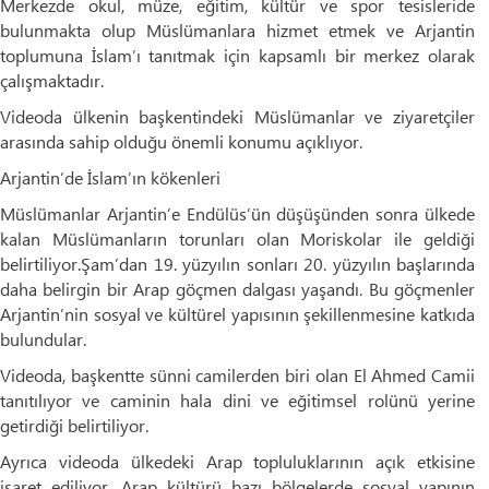
Merkezde okul, müze, eğitim, kültür ve spor tesisleride
bulunmakta olup Müslümanlara hizmet etmek ve Arjantin
toplumuna İslam’ı tanıtmak için kapsamlı bir merkez olarak
çalışmaktadır.
Videoda ülkenin başkentindeki Müslümanlar ve ziyaretçiler
arasında sahip olduğu önemli konumu açıklıyor.
Arjantin’de İslam’ın kökenleri
Müslümanlar Arjantin’e Endülüs’ün düşüşünden sonra ülkede
kalan Müslümanların torunları olan Moriskolar ile geldiği
belirtiliyor.Şam’dan 19. yüzyılın sonları 20. yüzyılın başlarında
daha belirgin bir Arap göçmen dalgası yaşandı. Bu göçmenler
Arjantin’nin sosyal ve kültürel yapısının şekillenmesine katkıda
bulundular.
Videoda, başkentte sünni camilerden biri olan El Ahmed Camii
tanıtılıyor ve caminin hala dini ve eğitimsel rolünü yerine
getirdiği belirtiliyor.
Ayrıca videoda ülkedeki Arap topluluklarının açık etkisine
işaret ediliyor. Arap kültürü bazı bölgelerde sosyal yapının