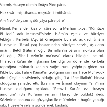
Vermiş Huseyn cismin ifnâya Pâre pâre..
Hakk vâr imiş cihanda, meydân-i imtihânda
Al-i Nebî de yazmış dünyâya pâre pâre”
Nâmık Kemal’den kısa bir süre sonra Merhum Ikbal, “Rümûz-i
Bî-Hodî” adlı Mesnevî''sinde, İslâm’ın eşitlik ve hürriyet
tebliğini, Kerbelâ (Aşurâ) örneğinde bularak açıkladı. İmâm
Huseyn’in “Resul (sa) bostanından hürriyet servisi, âşıkların
imâmı, Betûl (Fâtıma) oğlu, Bismillah’ın bâ’sının noktası olan
Ali oğlu, Zibh-i Azim’in ma’nası” olarak bildiğini belirtti.
Hilâfet’in Ku’an ile ilişkisinin kesildiği bir dönemde, Kerbelâ
toprağına mübarek kanının yağmurunu yağdırıp giden bu
Kıble bulutu, Fahr-i Kâinat’ın tebliğinin sırrının, Hâce Muîn-ud-
dîn-i Çeştî’nin söylemiş olduğu gibi, “Lâ ilâhe illallah” binası
olduğuna şahadet etti. İbrahim ve İsmail olayının “sırr”ının
Huseyn olduğunu açıkladı. “Remz-i Kur’ân ez Huseyn
âmûhtîm” (Biz Kur’anın remzini Huseyn’de bulduk) dedi.
Sözlerinin sonunu da gözyaşları ile mü’minlerin bugün yaptığı
gibi, Huseyn’e selâm göndererek bağladı: