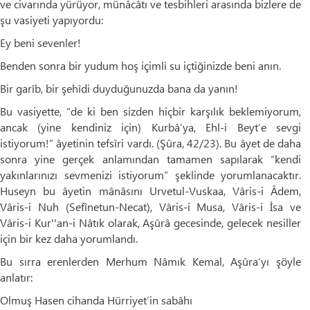
ve civarında yürüyor, münâcâtı ve tesbihleri arasında bizlere de
şu vasiyeti yapıyordu:
Ey beni sevenler!
Benden sonra bir yudum hoş içimli su içtiğinizde beni anın.
Bir garîb, bir şehîdi duyduğunuzda bana da yanın!
Bu vasiyette, “de ki ben sizden hiçbir karşılık beklemiyorum,
ancak (yine kendiniz için) Kurbâ’ya, Ehl-i Beyt’e sevgi
istiyorum!” âyetinin tefsîri vardı. (Şûra, 42/23). Bu âyet de daha
sonra yine gerçek anlamından tamamen sapılarak “kendi
yakınlarınızı sevmenizi istiyorum” şeklinde yorumlanacaktır.
Huseyn bu âyetin mânâsını Urvetul-Vuskaa, Vâris-i Âdem,
Vâris-i Nuh (Sefînetun-Necat), Vâris-i Musa, Vâris-i İsa ve
Vâris-i Kur''an-i Nâtık olarak, Aşûrâ gecesinde, gelecek nesiller
için bir kez daha yorumlandı.
Bu sırra erenlerden Merhum Nâmık Kemal, Aşûra’yı şöyle
anlatır:
Olmuş Hasen cihanda Hürriyet’in sabâhı