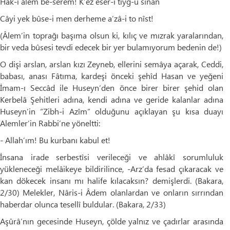
Hâk-i âlem be-serem! K’ez eser-i tîyğ-u sinân
Câyi yek bûse-i men derheme a’zâ-i to nîst!
(Âlem’in toprağı başıma olsun ki, kılıç ve mızrak yaralarından,
bir veda bûsesi tevdi edecek bir yer bulamıyorum bedenin de!)
O dişi arslan, arslan kızı Zeyneb, ellerini semâya açarak, Ceddi,
babası, anası Fâtıma, kardeşi önceki şehîd Hasan ve yeğeni
İmam-ı Seccâd ile Huseyn’den önce birer birer şehid olan
Kerbelâ Şehitleri adına, kendi adına ve geride kalanlar adına
Huseyn’in “Zibh-i Azîm” olduğunu açıklayan şu kısa duayı
Alemler’in Rabbi’ne yöneltti:
- Allah’ım! Bu kurbanı kabul et!
İnsana irade serbestîsi verileceği ve ahlâkî sorumluluk
yükleneceği melâikeye bildirilince, -Arz’da fesad çıkaracak ve
kan dökecek insanı mı halife kılacaksın? demişlerdi. (Bakara,
2/30) Melekler, Nâris-i Âdem olanlardan ve onların sırrından
haberdar olunca tesellî buldular. (Bakara, 2/33)
Aşûrâ’nın gecesinde Huseyn, çölde yalnız ve çadırlar arasında