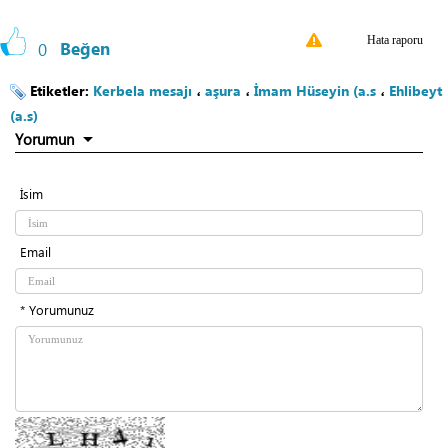
Hata raporu
0
Beğen
Etiketler:
Kerbela mesajı
،
aşura
،
İmam Hüseyin (a.s
،
Ehlibeyt
(a.s)
Yorumun
İsim
Email
* Yorumunuz