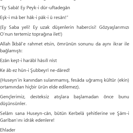
“Ey Sabâ! Ey Peyk-i dûr-uftadegân
Eşk-i mâ ber hâk-i pâk-i û resân!”
(Ey Saba yeli! Ey uzak düşenlerin habercisi! Gözyaşlarımızı
O’nun tertemiz toprağına ilet!)
Allah İkbâl’e rahmet etsin, ömrünün sonunu da aynı ikrar ile
bağlamıştı:
Ezân keşt-i harâbî hâsılî nîst
Ke âb ez hûn-i Şubbeyrî ne-dâred!
(Huseyn’in kanından sulanmamış, fesâda uğramış kültür (ekin)
ortamından hiçbir ürün elde edilemez).
Gençlerimiz, desteksiz atışlara başlamadan önce bunu
düşünsünler.
Selâm sana Huseyn-cân, bütün Kerbelâ şehitlerine ve Şâm-i
Garîban’ını idrâk edenlere!
Ehlader