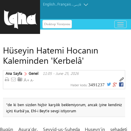
English
Français
.
.
فارسی
Desktop Versiyonu
باز
و
بسته
کردن
Hüseyin Hatemi Hocanın
منو
Kaleminden 'Kerbelâ'
Ana Sayfa
Genel
11:05 - June 25, 2026
3491237
Haber kodu:
“de ki ben sizden hiçbir karşılık beklemiyorum, ancak (yine kendiniz
için) Kurbâ’ya, Ehl-i Beyt’e sevgi istiyorum
Bugün Aşura’dır. Seyyid-uş-Şuheda Huseyn’in şehadeti