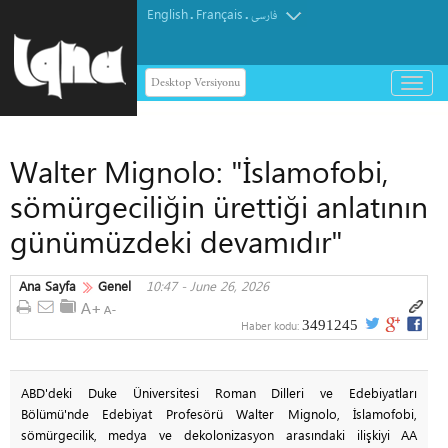
English
Français
.
.
فارسی
Desktop Versiyonu
باز
و
بسته
کردن
Walter Mignolo: "İslamofobi,
منو
sömürgeciliğin ürettiği anlatının
günümüzdeki devamıdır"
Ana Sayfa
Genel
10:47 - June 26, 2026
3491245
Haber kodu:
ABD'deki Duke Üniversitesi Roman Dilleri ve Edebiyatları
Bölümü'nde Edebiyat Profesörü Walter Mignolo, İslamofobi,
sömürgecilik, medya ve dekolonizasyon arasındaki ilişkiyi AA