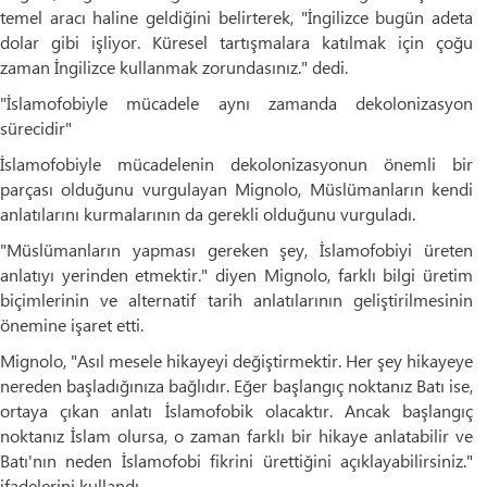
temel aracı haline geldiğini belirterek, "İngilizce bugün adeta
dolar gibi işliyor. Küresel tartışmalara katılmak için çoğu
zaman İngilizce kullanmak zorundasınız." dedi.
"İslamofobiyle mücadele aynı zamanda dekolonizasyon
sürecidir"
İslamofobiyle mücadelenin dekolonizasyonun önemli bir
parçası olduğunu vurgulayan Mignolo, Müslümanların kendi
anlatılarını kurmalarının da gerekli olduğunu vurguladı.
"Müslümanların yapması gereken şey, İslamofobiyi üreten
anlatıyı yerinden etmektir." diyen Mignolo, farklı bilgi üretim
biçimlerinin ve alternatif tarih anlatılarının geliştirilmesinin
önemine işaret etti.
Mignolo, "Asıl mesele hikayeyi değiştirmektir. Her şey hikayeye
nereden başladığınıza bağlıdır. Eğer başlangıç noktanız Batı ise,
ortaya çıkan anlatı İslamofobik olacaktır. Ancak başlangıç
noktanız İslam olursa, o zaman farklı bir hikaye anlatabilir ve
Batı'nın neden İslamofobi fikrini ürettiğini açıklayabilirsiniz."
ifadelerini kullandı.