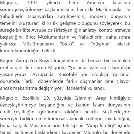
Mignolo, 1492 yılında hem Amerika kıtasının
sömürgeleştirilmeye başlanmasının hem de Müslümanlar ile
Yahudilerin İspanya'dan sürülmesinin, modern dünyanın
temelini oluşturan iki kritik gelişme olduğunu söyleyerek, bu
süreçle birlikte Avrupa'da Hristiyanlığın anlatıyı kontrol etmeye
başladığını, önce Müslümanların ve Yahudilerin, daha sonra
yalnızca Müslümanların "öteki" ve "düşman" olarak
konumlandırıldığını belirtti.
Bugün Avrupa'da Rusya karşıtlığının da benzer bir mantıkla
üretildiğini ileri süren Mignolo, "Şu anda yalnızca İslamofobi
yaşamıyoruz. Avrupa'da Rusofobi de oldukça görünür
durumda. Farklı dönemlerde farklı düşmanlar öne çıkıyor
ancak mekanizma değişmiyor." ifadelerini kullandı.
Mignolo, özellikle 19. yüzyılda İslam'ın Arap kimliğiyle
özdeşleştirilmeye başlandığını ve bunun İslam dünyasının
etnik çeşitliliğini görünmez kıldığını belirtti. Sekülerleşme
süreciyle birlikte dinin kamusal alandaki rolünün zayıfladığını,
buna karşılık Müslümanların tek tip bir "Arap kimliği" içinde
temsil edilmeye başlandığını kaydeden Mignolo, bu dönemde