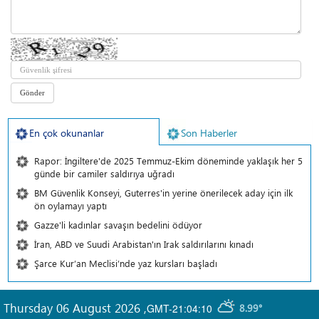
En çok okunanlar
Son Haberler
Rapor: İngiltere'de 2025 Temmuz-Ekim döneminde yaklaşık her 5
günde bir camiler saldırıya uğradı
BM Güvenlik Konseyi, Guterres'in yerine önerilecek aday için ilk
ön oylamayı yaptı
Gazze'li kadınlar savaşın bedelini ödüyor
İran, ABD ve Suudi Arabistan'ın Irak saldırılarını kınadı
Şarce Kur’an Meclisi’nde yaz kursları başladı
Thursday 06 August 2026
,
GMT-21:04:10
8.99°