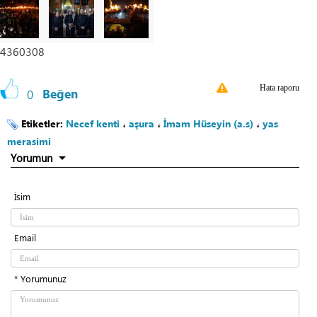
4360308
Hata raporu
0
Beğen
Etiketler:
Necef kenti
،
aşura
،
İmam Hüseyin (a.s)
،
yas
merasimi
Yorumun
İsim
Email
* Yorumunuz