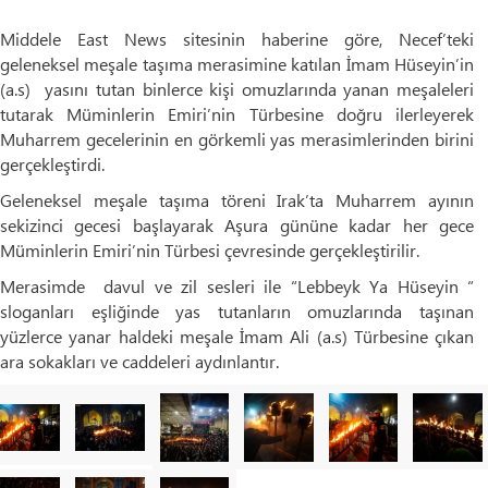
Middele East News sitesinin haberine göre, Necef’teki
geleneksel meşale taşıma merasimine katılan İmam Hüseyin’in
(a.s) yasını tutan binlerce kişi omuzlarında yanan meşaleleri
tutarak Müminlerin Emiri’nin Türbesine doğru ilerleyerek
Muharrem gecelerinin en görkemli yas merasimlerinden birini
gerçekleştirdi.
Geleneksel meşale taşıma töreni Irak’ta Muharrem ayının
sekizinci gecesi başlayarak Aşura gününe kadar her gece
Müminlerin Emiri’nin Türbesi çevresinde gerçekleştirilir.
Merasimde davul ve zil sesleri ile “Lebbeyk Ya Hüseyin “
sloganları eşliğinde yas tutanların omuzlarında taşınan
yüzlerce yanar haldeki meşale İmam Ali (a.s) Türbesine çıkan
ara sokakları ve caddeleri aydınlantır.