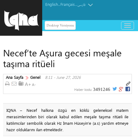
English
Français
.
.
فارسی
Desktop Versiyonu
باز
و
بسته
کردن
Necef’te Aşura gecesi meşale
منو
taşıma ritüeli
Ana Sayfa
Genel
8:11 - June 27, 2026
3491246
Haber kodu:
IQNA – Necef halkına özgü en köklü geleneksel matem
merasimlerinden biri olarak kabul edilen meşale taşıma ritüeli ile
katılımcılar sembolik olarak Hz İmam Hüseyin’e (a.s) yardım etmeye
hazır olduklarını ilan etmektedir.