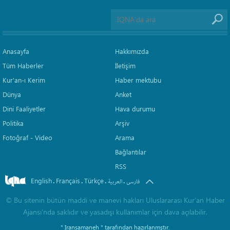
Anasayfa
Hakkımızda
Tüm Haberler
İletişim
Kur'an-ı Kerim
Haber mektubu
Dünya
Anket
Dini Faaliyetler
Hava durumu
Politika
Arşiv
Fotoğraf - Video
Arama
Bağlantılar
RSS
English
Français
Türkçe
.
.
.
.
فارسی
العربیة
©
Bu sitenin bütün maddi ve manevi hakları Uluslararası Kur’an Haber
Ajansı’nda saklıdır ve yasadışı kullanımlar için dava açılabilir.
" Iransamaneh "
tarafından hazırlanmştır.