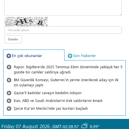
En çok okunanlar
Son Haberler
Rapor: İngiltere'de 2025 Temmuz-Ekim döneminde yaklaşık her 5
günde bir camiler saldırıya uğradı
BM Güvenlik Konseyi, Guterres'in yerine önerilecek aday için ilk
ön oylamayı yaptı
Gazze'li kadınlar savaşın bedelini ödüyor
İran, ABD ve Suudi Arabistan'ın Irak saldırılarını kınadı
Şarce Kur’an Meclisi’nde yaz kursları başladı
Friday 07 August 2026
,
GMT-02:28:57
8.99°