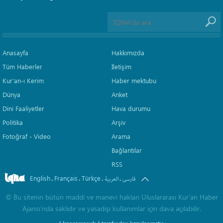
Anasayfa
Hakkımızda
Tüm Haberler
İletişim
Kur'an-ı Kerim
Haber mektubu
Dünya
Anket
Dini Faaliyetler
Hava durumu
Politika
Arşiv
Fotoğraf - Video
Arama
Bağlantılar
RSS
English
Français
Türkçe
.
.
.
.
فارسی
العربیة
©
Bu sitenin bütün maddi ve manevi hakları Uluslararası Kur’an Haber
Ajansı’nda saklıdır ve yasadışı kullanımlar için dava açılabilir.