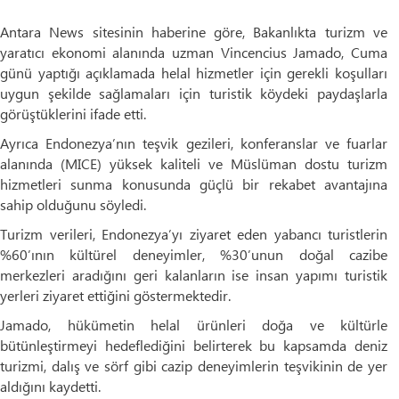
Antara News sitesinin haberine göre, Bakanlıkta turizm ve
yaratıcı ekonomi alanında uzman Vincencius Jamado, Cuma
günü yaptığı açıklamada helal hizmetler için gerekli koşulları
uygun şekilde sağlamaları için turistik köydeki paydaşlarla
görüştüklerini ifade etti.
Ayrıca Endonezya’nın teşvik gezileri, konferanslar ve fuarlar
alanında (MICE) yüksek kaliteli ve Müslüman dostu turizm
hizmetleri sunma konusunda güçlü bir rekabet avantajına
sahip olduğunu söyledi.
Turizm verileri, Endonezya’yı ziyaret eden yabancı turistlerin
%60’ının kültürel deneyimler, %30’unun doğal cazibe
merkezleri aradığını geri kalanların ise insan yapımı turistik
yerleri ziyaret ettiğini göstermektedir.
Jamado, hükümetin helal ürünleri doğa ve kültürle
bütünleştirmeyi hedeflediğini belirterek bu kapsamda deniz
turizmi, dalış ve sörf gibi cazip deneyimlerin teşvikinin de yer
aldığını kaydetti.