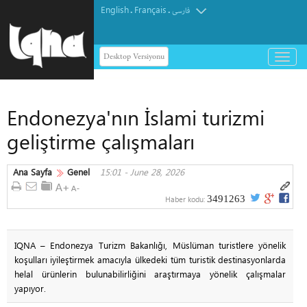
English
Français
.
.
فارسی
Desktop Versiyonu
باز
و
بسته
کردن
Endonezya'nın İslami turizmi
منو
geliştirme çalışmaları
Ana Sayfa
Genel
15:01 - June 28, 2026
3491263
Haber kodu:
IQNA – Endonezya Turizm Bakanlığı, Müslüman turistlere yönelik
koşulları iyileştirmek amacıyla ülkedeki tüm turistik destinasyonlarda
helal ürünlerin bulunabilirliğini araştırmaya yönelik çalışmalar
yapıyor.