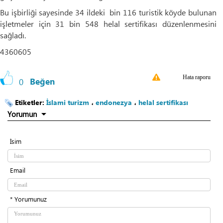
Bu işbirliği sayesinde 34 ildeki bin 116 turistik köyde bulunan
işletmeler için 31 bin 548 helal sertifikası düzenlenmesini
sağladı.
4360605
Hata raporu
0
Beğen
Etiketler:
İslami turizm
،
endonezya
،
helal sertifikası
Yorumun
İsim
Email
* Yorumunuz